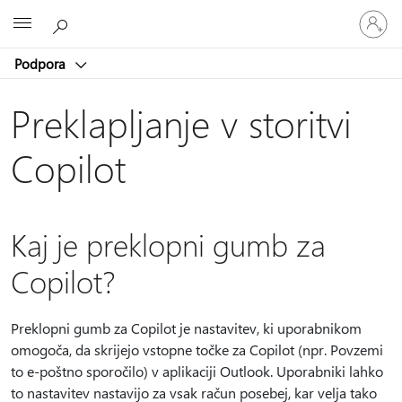
Vpišite
Microsoft
se
v
Podpora
svoj
račun
Preklapljanje v storitvi
Copilot
Kaj je preklopni gumb za
Copilot?
Preklopni gumb za Copilot je nastavitev, ki uporabnikom
omogoča, da skrijejo vstopne točke za Copilot (npr. Povzemi
to e-poštno sporočilo) v aplikaciji Outlook. Uporabniki lahko
to nastavitev nastavijo za vsak račun posebej, kar velja tako