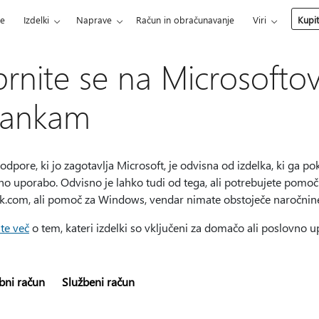
ce
Izdelki
Naprave
Račun in obračunavanje
Viri
Kupi
rnite se na Microsoft
rankam
odpore, ki jo zagotavlja Microsoft, je odvisna od izdelka, ki ga pok
o uporabo. Odvisno je lahko tudi od tega, ali potrebujete pomoč za
k.com, ali pomoč za Windows, vendar nimate obstoječe naročnine
te več
o tem, kateri izdelki so vključeni za domačo ali poslovno 
bni račun
Službeni račun