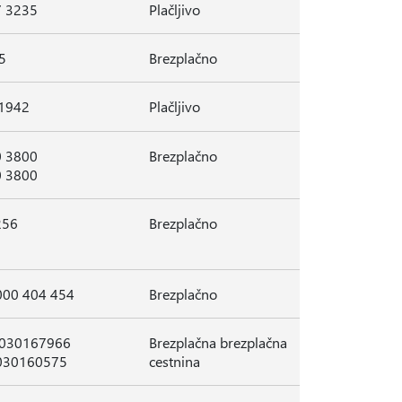
7 3235
Plačljivo
5
Brezplačno
 1942
Plačljivo
0 3800
Brezplačno
0 3800
256
Brezplačno
000 404 454
Brezplačno
8030167966
Brezplačna brezplačna
8030160575
cestnina