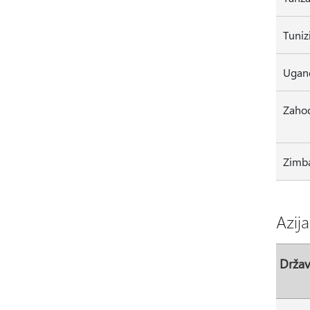
Ugan
Zahod
Zimb
Azija
Drža