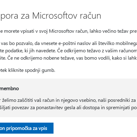
pora za Microsoftov račun
ne morete vpisati v svoj Microsoftov račun, lahko večino težav p
vas bo pozvalo, da vnesete e-poštni naslov ali številko mobilnega t
te podatke, ki jih navedete. Če odkrijemo težavo z vašim računom
ite. Če ne odkrijemo nobene težave, vas bomo vodili, kako si lah
tek kliknite spodnji gumb.
omembno
r želimo zaščititi vaš račun in njegovo vsebino, naši posredniki 
šiljati povezav za ponastavitev gesla ali dostopa in spreminjati p
on pripomočka za vpis