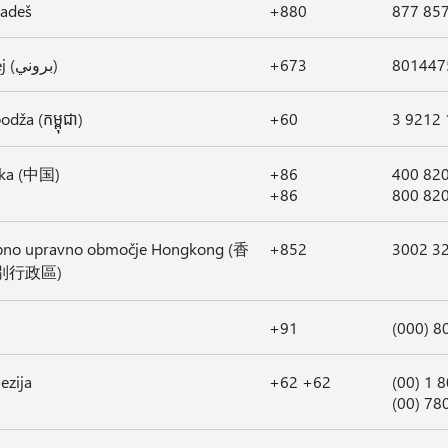
ladeš
+880
877 85
Brunej (بروني)
+673
801447
dža (កម្ពុជា)
+60
3 9212
ska (中国)
+86
400 82
+86
800 82
bno upravno območje Hongkong (香
+852
3002 3
別行政區)
+91
(000) 8
ezija
+62 +62
(00) 1 
(00) 7