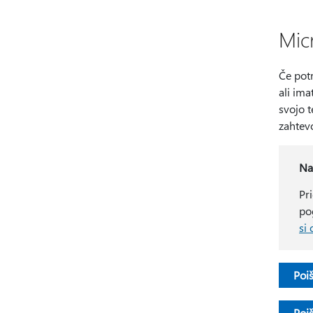
Mic
Če pot
ali im
svojo 
zahtevo
Na
Pr
po
si 
Poi
Poi