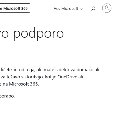
Vpišite
te Microsoft 365
Ves Microsoft
se
v
svoj
račun
ovo podporo
ličete, in od tega, ali imate izdelek za domačo ali
 težavo s storitvijo, kot je OneDrive ali
 na Microsoft 365.
uporabo.