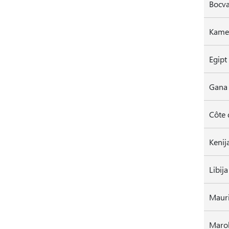
Bocv
Kame
Gana
Côte 
Kenij
Libija
Mauri