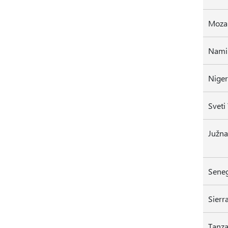
Moza
Nami
Niger
Sveti
Južna
Sene
Sierr
Tanza