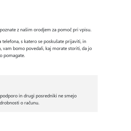
repoznate z našim orodjem za pomoč pri vpisu.
elefona, s katero se poskušate prijaviti, in
, vam bomo povedali, kaj morate storiti, da jo
ko pomagate.
za podporo in drugi posredniki ne smejo
odrobnosti o računu.