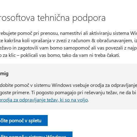
rosoftova tehnična podpora
rebujete pomoč pri prenosu, namestitvi ali aktiviranju sistema W
ate kakršna koli vprašanja v zvezi z računom & obračunavanjem, i
težavo in zagotovili vam bomo samopomoč ali vas povezali z najpr
 za klic – poklicali vas bomo, tako da vam ni treba čakati.
mig
idobite pomoč v sistemu Windows vsebuje orodja za odpravljanje te
goste primere. Ti pogosto pomagajo pri reševanju težav, ne da bi
orodja za odpravljanje težav, ki so na voljo
.
ščite pomoč v spletu
ščite pomoč v sistemu Windows