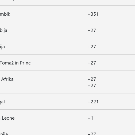
mbik
+351
bija
+27
ija
+27
 Tomaž in Princ
+27
 Afrika
+27
+27
gal
+221
a Leone
+1
nija
+27