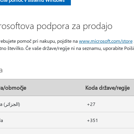
rosoftova podpora za prodajo
rebujete pomoč pri nakupu, pojdite na
www.microsoft.com/store
no številko. Če vaše države/regije ni na seznamu, uporabite Poiš
a
va/območje
Koda države/regije
Alžirija (الجزائر)
+27
la
+351