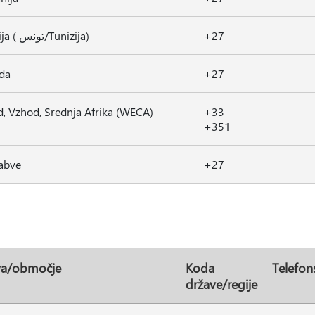
Tunizija ( تونس/Tunizija)
+27
da
+27
, Vzhod, Srednja Afrika (WECA)
+33
+351
abve
+27
va/območje
Koda
Telefon
države/regije