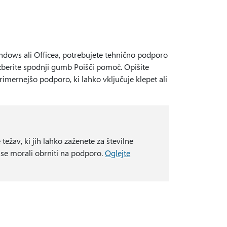
indows ali Officea, potrebujete tehnično podporo
zberite spodnji gumb Poišči pomoč. Opišite
imernejšo podporo, ki lahko vključuje klepet ali
žav, ki jih lahko zaženete za številne
 se morali obrniti na podporo.
Oglejte