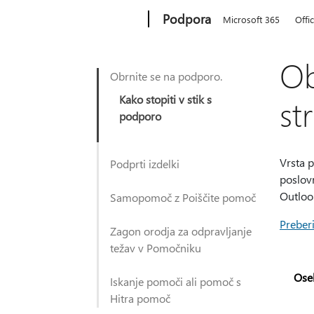
Microsoft
Podpora
Microsoft 365
Offi
Ob
Obrnite se na podporo.
Kako stopiti v stik s
st
podporo
Vrsta p
Podprti izdelki
poslovn
Outloo
Samopomoč z Poiščite pomoč
Preberi
Zagon orodja za odpravljanje
težav v Pomočniku
Ose
Iskanje pomoči ali pomoč s
Hitra pomoč