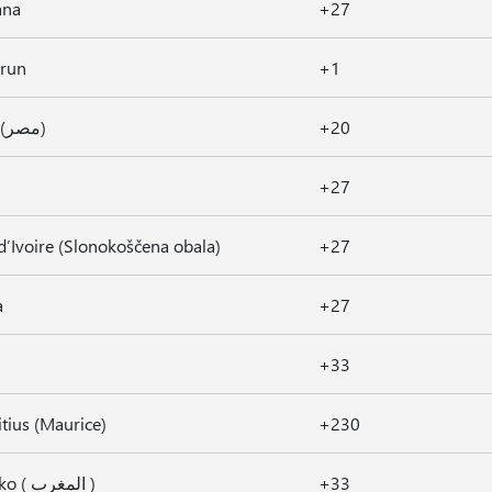
ana
+27
run
+1
Egipt (مصر)
+20
+27
d’Ivoire (Slonokoščena obala)
+27
a
+27
+33
tius (Maurice)
+230
Maroko ( المغرب )
+33