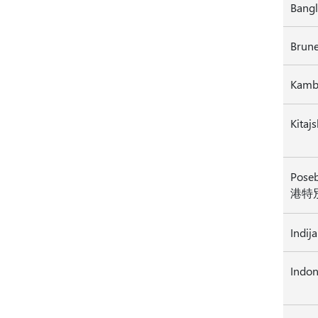
Bang
Kambo
Kitaj
Pose
港特
Indija
Indon