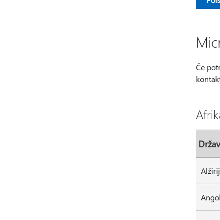
Mic
Če pot
kontakt
Afrik
Drža
Ango