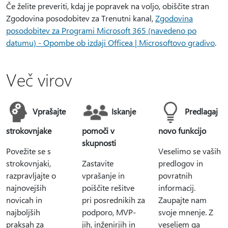
Če želite preveriti, kdaj je popravek na voljo, obiščite stran
Zgodovina posodobitev za Trenutni kanal,
Zgodovina
posodobitev za Programi Microsoft 365 (navedeno po
datumu) - Opombe ob izdaji Officea | Microsoftovo gradivo
.
Več virov
Vprašajte
Iskanje
Predlagaj
strokovnjake
pomoči v
novo funkcijo
skupnosti
Povežite se s
Veselimo se vaših
strokovnjaki,
Zastavite
predlogov in
razpravljajte o
vprašanje in
povratnih
najnovejših
poiščite rešitve
informacij.
novicah in
pri posrednikih za
Zaupajte nam
najboljših
podporo, MVP-
svoje mnenje. Z
praksah za
jih, inženirjih in
veseljem ga