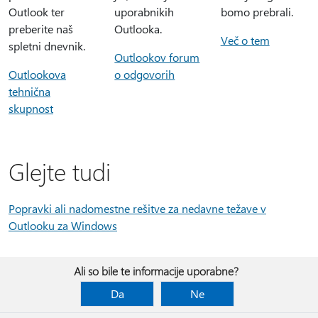
Outlook ter
uporabnikih
bomo prebrali.
preberite naš
Outlooka.
Več o tem
spletni dnevnik.
Outlookov forum
Outlookova
o odgovorih
tehnična
skupnost
Glejte tudi
Popravki ali nadomestne rešitve za nedavne težave v
Outlooku za Windows
Ali so bile te informacije uporabne?
Da
Ne