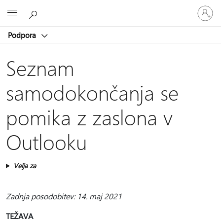
Vpišite
Microsoft
se
v
Podpora
svoj
račun
Seznam
samodokončanja se
pomika z zaslona v
Outlooku
Velja za
Zadnja posodobitev: 14. maj 2021
TEŽAVA