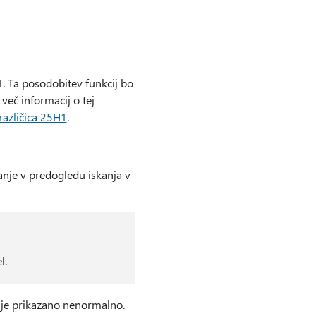
. Ta posodobitev funkcij bo
več informacij o tej
različica 25H1
.
kanje v predogledu iskanja v
l.
n je prikazano nenormalno.