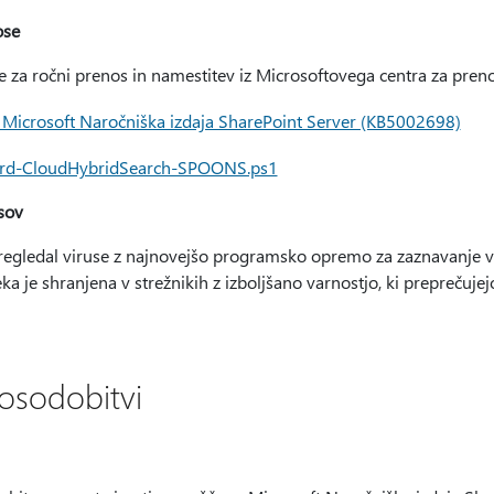
ose
le za ročni prenos in namestitev iz Microsoftovega centra za preno
 Microsoft Naročniška izdaja SharePoint Server (KB5002698)
oard-CloudHybridSearch-SPOONS.ps1
sov
pregledal viruse z najnovejšo programsko opremo za zaznavanje vir
ka je shranjena v strežnikih z izboljšano varnostjo, ki preprečuj
posodobitvi