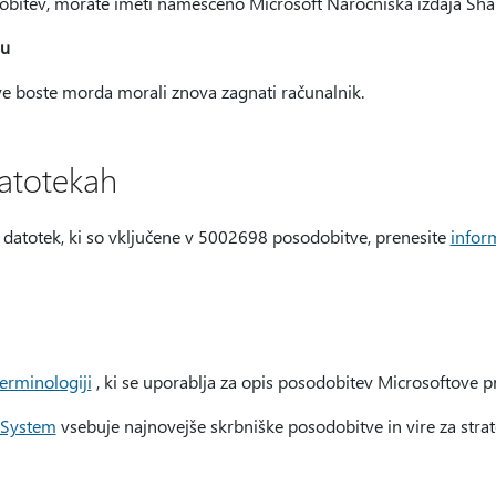
dobitev, morate imeti nameščeno Microsoft Naročniška izdaja Sha
nu
ve boste morda morali znova zagnati računalnik.
datotekah
m datotek, ki so vključene v 5002698 posodobitve, prenesite
infor
erminologiji
, ki se uporablja za opis posodobitev Microsoftove
e System
vsebuje najnovejše skrbniške posodobitve in vire za strat