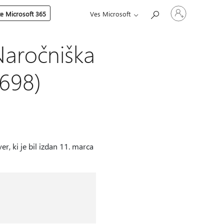
Vpišite
te Microsoft 365
Ves Microsoft
se
v
svoj
račun
Naročniška
2698)
, ki je bil izdan 11. marca