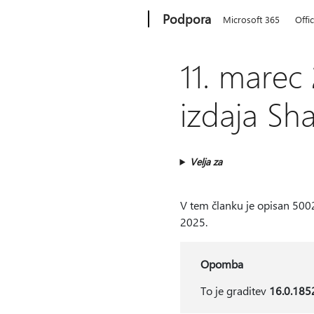
Microsoft
Podpora
Microsoft 365
Offi
11. marec
izdaja Sh
Velja za
V tem članku je opisan 5002
2025.
Opomba
To je graditev
16.0.185