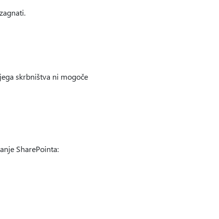
zagnati.
njega skrbništva ni mogoče
janje SharePointa: