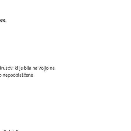
se.
usov, ki je bila na voljo na
ejo nepooblaščene