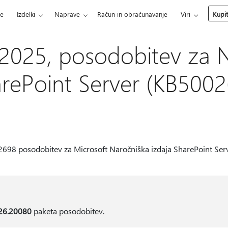
ce
Izdelki
Naprave
Račun in obračunavanje
Viri
Kupi
 2025, posodobitev za 
arePoint Server (KB500
698 posodobitev za Microsoft Naročniška izdaja SharePoint Server
26.20080
paketa posodobitev.