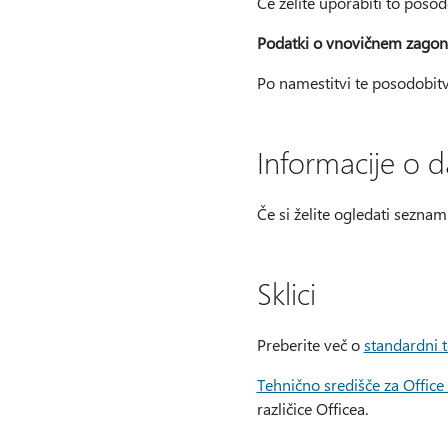
Če želite uporabiti to poso
Podatki o vnovičnem zago
Po namestitvi te posodobit
Informacije o 
Če si želite ogledati sezna
Sklici
Preberite več o
standardni t
Tehnično središče za Offic
različice Officea.