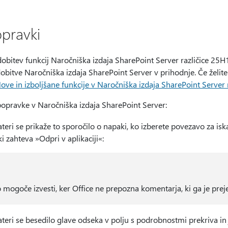
opravki
bitev funkcij Naročniška izdaja SharePoint Server različice 25H1
obitve Naročniška izdaja SharePoint Server v prihodnje. Če želite 
ove in izboljšane funkcije v Naročniška izdaja SharePoint Server 
popravke v Naročniška izdaja SharePoint Server:
ateri se prikaže to sporočilo o napaki, ko izberete povezavo za is
i zahteva »Odpri v aplikaciji«:
o mogoče izvesti, ker Office ne prepozna komentarja, ki ga je preje
kateri se besedilo glave odseka v polju s podrobnostmi prekriva i