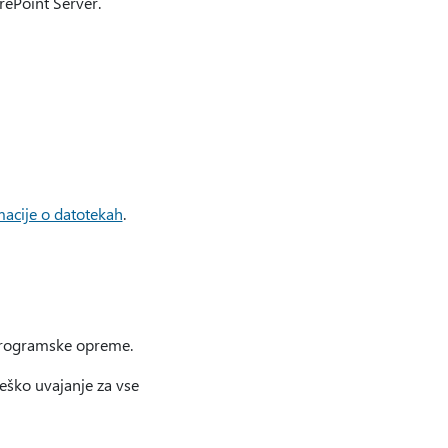
rePoint Server.
macije o datotekah
.
 programske opreme.
eško uvajanje za vse