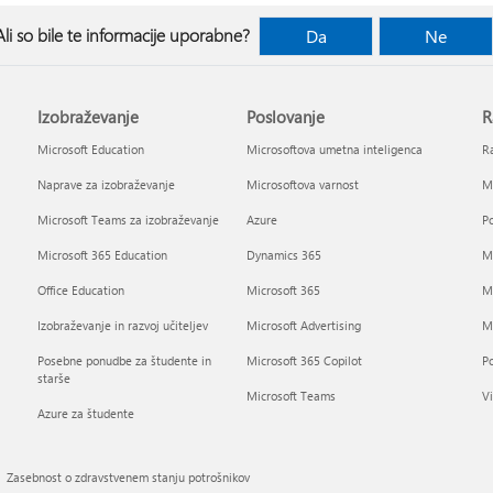
Ali so bile te informacije uporabne?
Da
Ne
Izobraževanje
Poslovanje
R
Microsoft Education
Microsoftova umetna inteligenca
Ra
Naprave za izobraževanje
Microsoftova varnost
Mi
Microsoft Teams za izobraževanje
Azure
Po
Microsoft 365 Education
Dynamics 365
Mi
Office Education
Microsoft 365
M
Izobraževanje in razvoj učiteljev
Microsoft Advertising
Mi
Posebne ponudbe za študente in
Microsoft 365 Copilot
P
starše
Microsoft Teams
Vi
Azure za študente
Zasebnost o zdravstvenem stanju potrošnikov