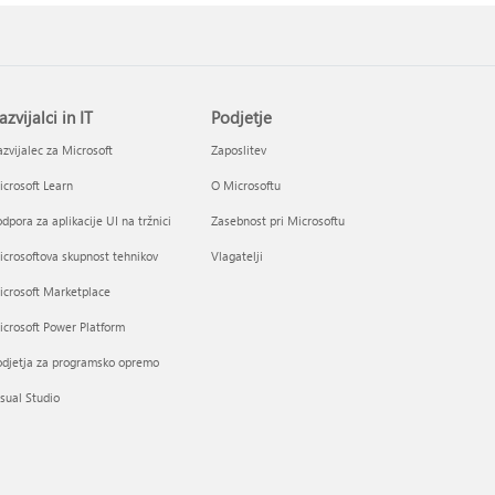
azvijalci in IT
Podjetje
zvijalec za Microsoft
Zaposlitev
crosoft Learn
O Microsoftu
dpora za aplikacije UI na tržnici
Zasebnost pri Microsoftu
crosoftova skupnost tehnikov
Vlagatelji
icrosoft Marketplace
crosoft Power Platform
odjetja za programsko opremo
sual Studio