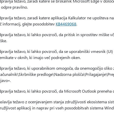
pravlja težavo, zaradi katere se brskalnik Microsoft Edge v določe
 odpre pravilno.
pravlja težavo, zaradi katere aplikacija Kalkulator ne upošteva n
č informacij, glejte posodobitev
KB4469068
.
pravlja težavo, ki lahko povzroči, da pritisk in sprostitev miške
ške.
pravlja težavo, ki lahko povzroči, da se uporabniški vmesnik (UI)
emikate v oknih, ki imajo več podrejenih oken.
pravlja težavo, ki uporabnikom omogoča, da onemogočijo sliko 
ačunalnik\Skrbniške predloge\Nadzorna plošča\Prilagajanje\Prepre
ijavo«.
pravlja težavo, ki lahko povzroči, da Microsoft Outlook preneha d
slavlja težavo z ocenjevanjem stanja združljivosti ekosistema s
ružljivost aplikacij in naprav pri vseh posodobitvah sistema Win