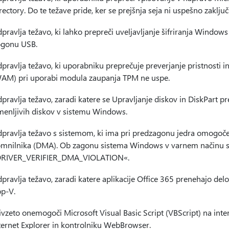
rectory. Do te težave pride, ker se prejšnja seja ni uspešno zaključi
pravlja težavo, ki lahko prepreči uveljavljanje šifriranja Window
gonu USB.
pravlja težavo, ki uporabniku preprečuje preverjanje pristnost
AM) pri uporabi modula zaupanja TPM ne uspe.
pravlja težavo, zaradi katere se Upravljanje diskov in DiskPart pr
menljivih diskov v sistemu Windows.
pravlja težavo s sistemom, ki ima pri predzagonu jedra omogoč
mnilnika (DMA). Ob zagonu sistema Windows v varnem načinu s
RIVER_VERIFIER_DMA_VIOLATION«.
pravlja težavo, zaradi katere aplikacije Office 365 prenehajo del
p-V.
ivzeto onemogoči Microsoft Visual Basic Script (VBScript) na in
ternet Explorer in kontrolniku WebBrowser.