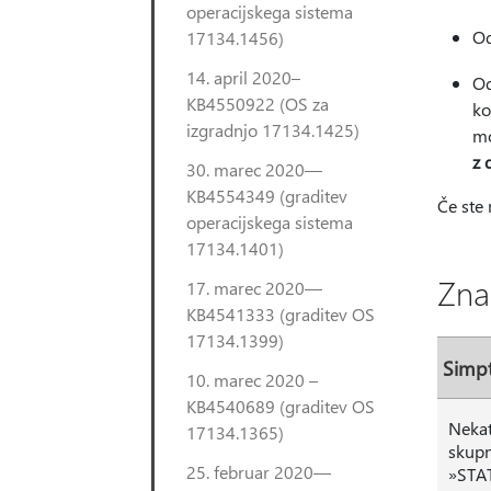
operacijskega sistema
Od
17134.1456)
14. april 2020–
Od
KB4550922 (OS za
ko
izgradnjo 17134.1425)
mo
z 
30. marec 2020—
KB4554349 (graditev
Če ste 
operacijskega sistema
17134.1401)
Zna
17. marec 2020—
KB4541333 (graditev OS
17134.1399)
Simp
10. marec 2020 –
KB4540689 (graditev OS
Nekat
17134.1365)
skupn
25. februar 2020—
»STAT