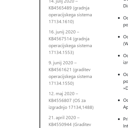
14. julij 2020 –
Di
KB4565489 (gradnja
operacijskega sistema
Od
17134.1610)
po
16. junij 2020 –
Od
KB4567514 (gradnja
(W
operacijskega sistema
17134.1553)
Od
iz
9. junij 2020 –
KB4561621 (graditev
Od
operacijskega sistema
po
17134.1550)
»D
12. maj 2020 –
Od
KB4556807 (OS za
Ap
izgradnjo 17134,1488)
21. april 2020 –
Pr
KB4550944 (Graditev
In