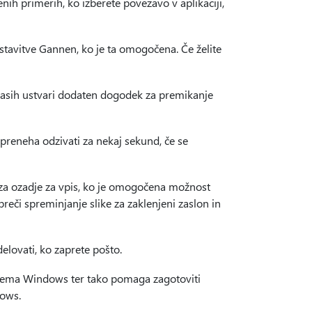
nih primerih, ko izberete povezavo v aplikaciji,
astavitve Gannen, ko je ta omogočena. Če želite
 včasih ustvari dodaten dogodek za premikanje
 preneha odzivati za nekaj sekund, če se
za ozadje za vpis, ko je omogočena možnost
či spreminjanje slike za zaklenjeni zaslon in
elovati, ko zaprete pošto.
istema Windows ter tako pomaga zagotoviti
dows.