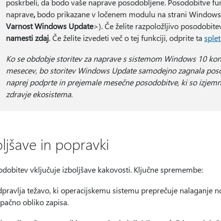
poskrbeli, da bodo vaše naprave posodobljene. Posodobitve funk
naprave
,
bodo prikazane v ločenem modulu na strani Windows
Varnost Windows Update
>). Če želite razpoložljivo posodobitev
namesti zdaj
. Če želite izvedeti več o tej funkciji, odprite ta
sple
Ko se obdobje storitev za naprave s sistemom Windows 10 konč
mesecev, bo storitev Windows Update samodejno zagnala posod
naprej podprte in prejemale mesečne posodobitve, ki so izje
zdravje ekosistema.
oljšave in popravki
odobitev vključuje izboljšave kakovosti. Ključne spremembe:
pravlja težavo, ki operacijskemu sistemu preprečuje nalaganje no
pačno obliko zapisa.