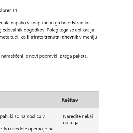
lorer 11.
ala napako v snap-inu in ga bo odstranila«. ,
ledovalnik dogodkov. Poleg tega se aplikacija
te tudi, ko filtrirate
trenutni dnevnik
v meniju
 nameščeni le novi popravki iz tega paketa.
Rešitev
pah, ki so na nosilcu v
Naredite nekaj
od tega:
ko izvedete operacijo na