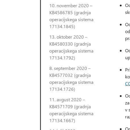
Od
10. november 2020 –
sk
KB4586785 (gradnja
operacijskega sistema
Od
17134.1845)
od
13. oktober 2020 –
pr
KB4580330 (gradnja
Od
operacijskega sistema
up
17134.1792)
8. september 2020 –
Pr
KB4577032 (gradnja
ko
operacijskega sistema
CO
17134.1726)
Od
11. avgust 2020 –
za
KB4571709 (gradnja
v 
operacijskega sistema
ra
17134.1667)
Od