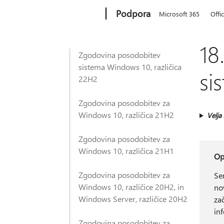
Microsoft
Podpora
Microsoft 365
Offi
18
Zgodovina posodobitev
sistema Windows 10, različica
si
22H2
Zgodovina posodobitev za
Windows 10, različica 21H2
Velja
Zgodovina posodobitev za
Windows 10, različica 21H1
O
Zgodovina posodobitev za
Se
Windows 10, različice 20H2, in
no
Windows Server, različice 20H2
zač
in
Zgodovina posodobitev za