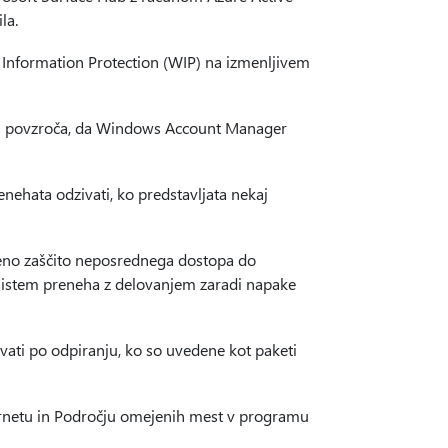
la.
s Information Protection (WIP) na izmenljivem
i in povzroča, da Windows Account Manager
enehata odzivati, ko predstavljata nekaj
eno zaščito neposrednega dostopa do
istem preneha z delovanjem zaradi napake
ovati po odpiranju, ko so uvedene kot paketi
ternetu in Področju omejenih mest v programu