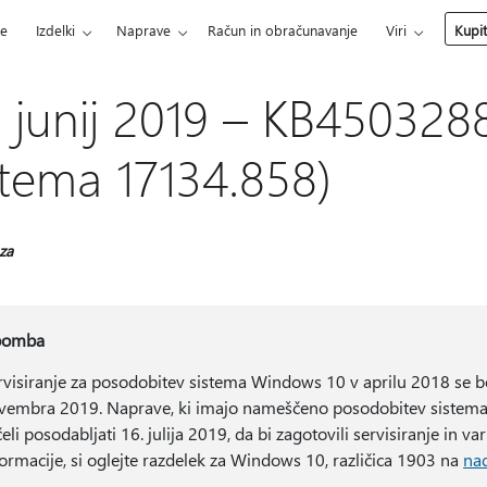
ce
Izdelki
Naprave
Račun in obračunavanje
Viri
Kupi
. junij 2019 – KB450328
stema 17134.858)
 za
pomba
rvisiranje za posodobitev sistema Windows 10 v aprilu 2018 se b
vembra 2019. Naprave, ki imajo nameščeno posodobitev sistem
eli posodabljati 16. julija 2019, da bi zagotovili servisiranje in va
formacije, si oglejte razdelek za Windows 10, različica 1903 na
nad