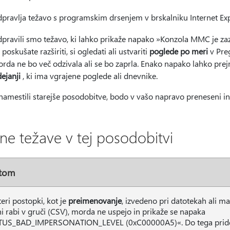
pravlja težavo s programskim drsenjem v brskalniku Internet Exp
pravili smo težavo, ki lahko prikaže napako »Konzola MMC je zazn
 poskušate razširiti, si ogledati ali ustvariti
poglede po meri
v Preg
rda ne bo več odzivala ali se bo zaprla. Enako napako lahko prejme
dejanji
, ki ima vgrajene poglede ali dnevnike.
namestili starejše posodobitve, bodo v vašo napravo preneseni in
ne težave v tej posodobitvi
tom
eri postopki, kot je
preimenovanje
, izvedeno pri datotekah ali ma
i rabi v gruči (CSV), morda ne uspejo in prikaže se napaka
US_BAD_IMPERSONATION_LEVEL (0xC00000A5)«. Do tega pride, 