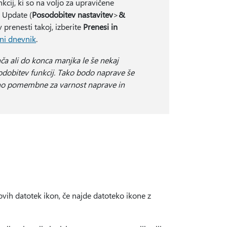
cij, ki so na voljo za upravičene
 Update (
Posodobitev nastavitev
>
&
 prenesti takoj, izberite
Prenesi in
tni dnevnik
.
a ali do konca manjka le še nekaj
obitev funkcij. Tako bodo naprave še
mno pomembne za varnost naprave in
vih datotek ikon, če najde datoteko ikone z