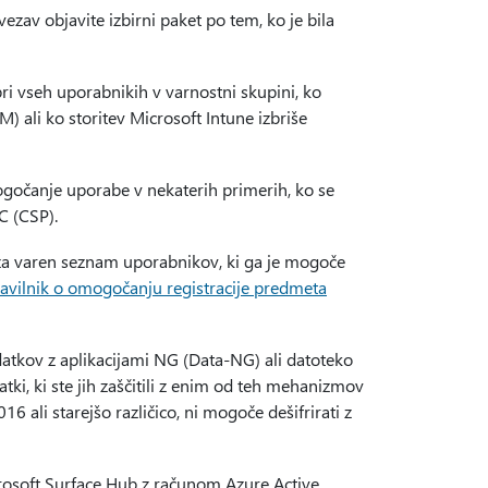
zav objavite izbirni paket po tem, ko je bila
pri vseh uporabnikih v varnostni skupini, ko
) ali ko storitev Microsoft Intune izbriše
ogočanje uporabe v nekaterih primerih, ko se
C (CSP).
a varen seznam uporabnikov, ki ga je mogoče
avilnik o omogočanju registracije predmeta
tkov z aplikacijami NG (Data-NG) ali datoteko
tki, ki ste jih zaščitili z enim od teh mehanizmov
ali starejšo različico, ni mogoče dešifrirati z
rosoft Surface Hub z računom Azure Active