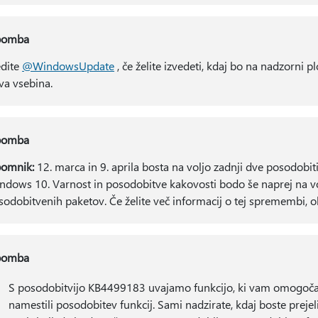
pomba
edite
@WindowsUpdate
, če želite izvedeti, kdaj bo na nadzorni p
va vsebina.
pomba
omnik:
12. marca in 9. aprila bosta na voljo zadnji dve posodobit
ndows 10. Varnost in posodobitve kakovosti bodo še naprej na volj
sodobitvenih paketov. Če želite več informacij o tej spremembi, o
pomba
S posodobitvijo KB4499183 uvajamo funkcijo, ki vam omogoča, 
namestili posodobitev funkcij. Sami nadzirate, kdaj boste prejel