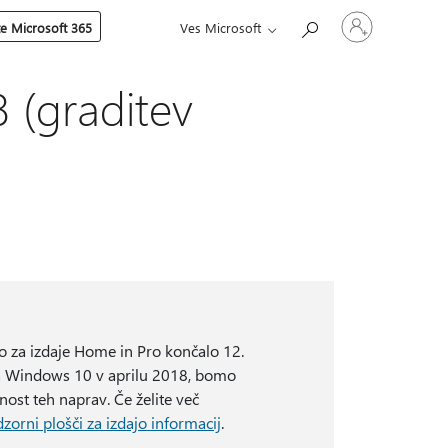
Vpišite
te Microsoft 365
Ves Microsoft
se
v
svoj
račun
8 (graditev
o za izdaje Home in Pro končalo 12.
a Windows 10 v aprilu 2018, bomo
rnost teh naprav. Če želite več
zorni plošči za izdajo informacij
.