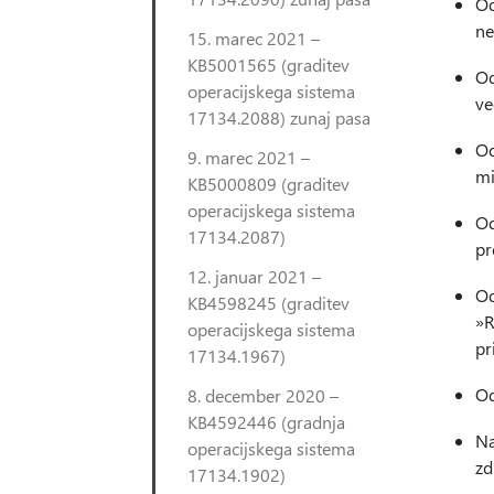
Od
ne
15. marec 2021 –
KB5001565 (graditev
Od
operacijskega sistema
ve
17134.2088) zunaj pasa
Od
9. marec 2021 –
mi
KB5000809 (graditev
operacijskega sistema
Od
17134.2087)
pr
12. januar 2021 –
Od
KB4598245 (graditev
»R
operacijskega sistema
pr
17134.1967)
Od
8. december 2020 –
KB4592446 (gradnja
Na
operacijskega sistema
zd
17134.1902)