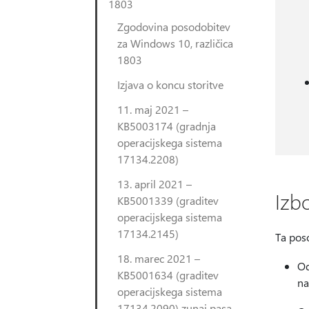
1803
Zgodovina posodobitev
za Windows 10, različica
1803
Izjava o koncu storitve
11. maj 2021 –
KB5003174 (gradnja
operacijskega sistema
17134.2208)
13. april 2021 –
Izb
KB5001339 (graditev
operacijskega sistema
17134.2145)
Ta pos
18. marec 2021 –
Od
KB5001634 (graditev
na
operacijskega sistema
17134.2090) zunaj pasa