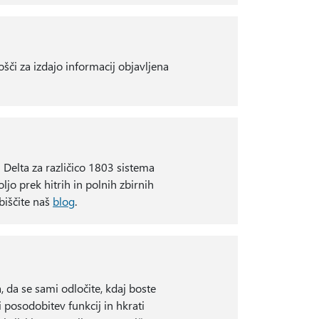
lošči za izdajo informacij objavljena
i Delta za različico 1803 sistema
o prek hitrih in polnih zbirnih
biščite naš
blog
.
da se sami odločite, kdaj boste
i posodobitev funkcij in hkrati