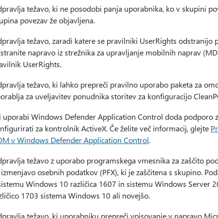
pravlja težavo, ki ne posodobi panja uporabnika, ko v skupini pove
upina povezav že objavljena.
pravlja težavo, zaradi katere se pravilniki UserRights odstranijo 
stranite napravo iz strežnika za upravljanje mobilnih naprav (MDM
avilnik UserRights.
pravlja težavo, ki lahko prepreči pravilno uporabo paketa za om
orablja za uveljavitev ponudnika storitev za konfiguracijo CleanP
i uporabi Windows Defender Application Control doda podporo z
nfigurirati za kontrolnik ActiveX. Če želite več informacij, glejte
Pr
M v Windows Defender Application Control
.
pravlja težavo z uporabo programskega vmesnika za zaščito poda
 izmenjavo osebnih podatkov (PFX), ki je zaščitena s skupino. Poda
sistemu Windows 10 različica 1607 in sistemu Windows Server 2016 
zličico 1703 sistema Windows 10 ali novejšo.
pravlja težavo, ki uporabniku prepreči vpisovanje v napravo Mic