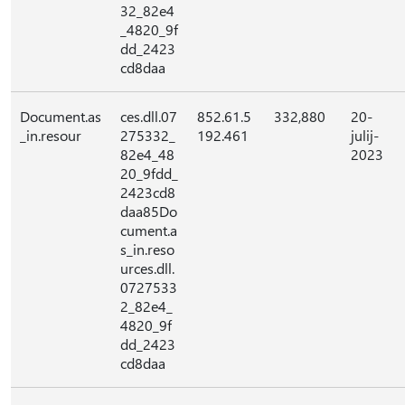
32_82e4
_4820_9f
dd_2423
cd8daa
Document.as
ces.dll.07
852.61.5
332,880
20-
_in.resour
275332_
192.461
julij-
82e4_48
2023
20_9fdd_
2423cd8
daa85Do
cument.a
s_in.reso
urces.dll.
0727533
2_82e4_
4820_9f
dd_2423
cd8daa