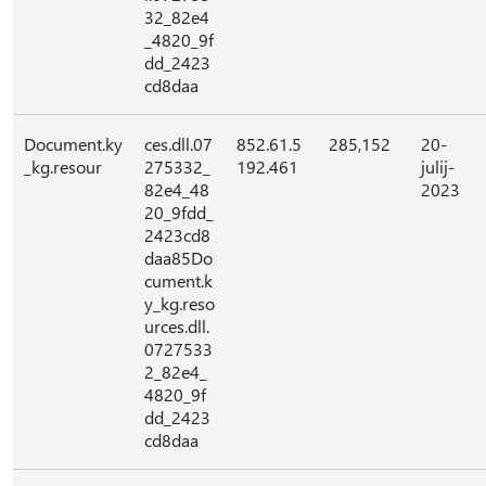
32_82e4
_4820_9f
dd_2423
cd8daa
Document.ky
ces.dll.07
852.61.5
285,152
20-
_kg.resour
275332_
192.461
julij-
82e4_48
2023
20_9fdd_
2423cd8
daa85Do
cument.k
y_kg.reso
urces.dll.
0727533
2_82e4_
4820_9f
dd_2423
cd8daa