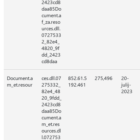
2423cd8
daa85Do
cument.a
f_za.reso
urces.dll.
0727533
2_82e4_
4820_9f
dd_2423
cd8daa
Document.a
ces.dll.07
852.61.5
275,496
20-
m_et.resour
275332_
192.461
julij-
82e4_48
2023
20_9fdd_
2423cd8
daa85Do
cument.a
m_et.res
ources.dl
l.072753