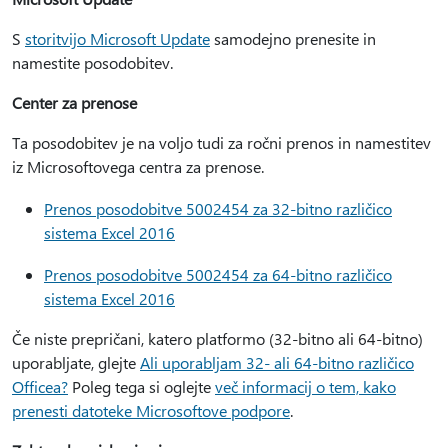
S
storitvijo Microsoft Update
samodejno prenesite in
namestite posodobitev.
Center za prenose
Ta posodobitev je na voljo tudi za ročni prenos in namestitev
iz Microsoftovega centra za prenose.
Prenos posodobitve 5002454 za 32-bitno različico
sistema Excel 2016
Prenos posodobitve 5002454 za 64-bitno različico
sistema Excel 2016
Če niste prepričani, katero platformo (32-bitno ali 64-bitno)
uporabljate, glejte
Ali uporabljam 32- ali 64-bitno različico
Officea?
Poleg tega si oglejte
več informacij o tem, kako
prenesti datoteke Microsoftove podpore
.