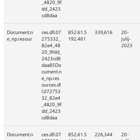
_4820_9f
dd_2423
cd8daa
Document.n
ces.dll.07
852.61.5
339,616
20-
e_np.resour
275332_
192.461
julij-
82e4_48
2023
20_9fdd_
2423cd8
daa85Do
cument.n
e_np.res
ources.dl
l.072753
32_82e4
_4820_9f
dd_2423
cd8daa
Document.n
ces.dll.07
852.61.5
226,344
20-