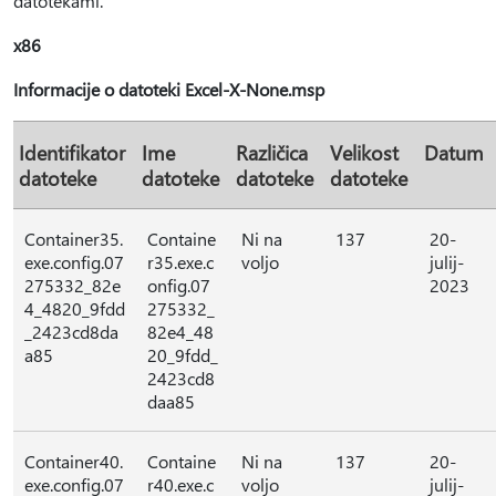
datotekami.
x86
Informacije o datoteki Excel-X-None.msp
Identifikator
Ime
Različica
Velikost
Datum
datoteke
datoteke
datoteke
datoteke
Container35.
Containe
Ni na
137
20-
exe.config.07
r35.exe.c
voljo
julij-
275332_82e
onfig.07
2023
4_4820_9fdd
275332_
_2423cd8da
82e4_48
a85
20_9fdd_
2423cd8
daa85
Container40.
Containe
Ni na
137
20-
exe.config.07
r40.exe.c
voljo
julij-