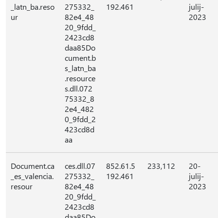
_latn_ba.reso
275332_
192.461
julij-
ur
82e4_48
2023
20_9fdd_
2423cd8
daa85Do
cument.b
s_latn_ba
.resource
s.dll.072
75332_8
2e4_482
0_9fdd_2
423cd8d
aa
Document.ca
ces.dll.07
852.61.5
233,112
20-
_es_valencia.
275332_
192.461
julij-
resour
82e4_48
2023
20_9fdd_
2423cd8
daa85Do