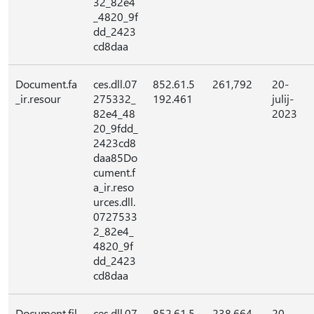
32_82e4
_4820_9f
dd_2423
cd8daa
Document.fa
ces.dll.07
852.61.5
261,792
20-
_ir.resour
275332_
192.461
julij-
82e4_48
2023
20_9fdd_
2423cd8
daa85Do
cument.f
a_ir.reso
urces.dll.
0727533
2_82e4_
4820_9f
dd_2423
cd8daa
Document.fil
ces.dll.07
852.61.5
238,664
20-