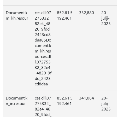
Document.k
ces.dll.07
852.61.5
332,880
20-
m_kh.resour
275332_
192.461
julij-
82e4_48
2023
20_9fdd_
2423cd8
daa85Do
cument.k
m_kh.res
ources.dl
l.072753
32_82e4
_4820_9f
dd_2423
cd8daa
Document.k
ces.dll.07
852.61.5
341,064
20-
n_in.resour
275332_
192.461
julij-
82e4_48
2023
20_9fdd_