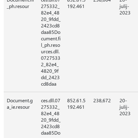
_ph.resour
275332_
192.461
julij-
82e4_48
2023
20_9fdd_
2423cd8
daa85Do
cument.fi
l_ph.reso
urces.dll.
0727533
2_82e4_
4820_9f
dd_2423
cd8daa
Document.g
ces.dll.07
852.61.5
238,672
20-
a_ie.resour
275332_
192.461
julij-
82e4_48
2023
20_9fdd_
2423cd8
daa85Do