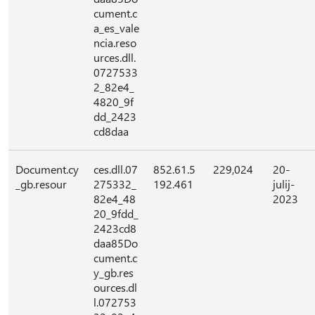
cument.c
a_es_vale
ncia.reso
urces.dll.
0727533
2_82e4_
4820_9f
dd_2423
cd8daa
Document.cy
ces.dll.07
852.61.5
229,024
20-
_gb.resour
275332_
192.461
julij-
82e4_48
2023
20_9fdd_
2423cd8
daa85Do
cument.c
y_gb.res
ources.dl
l.072753