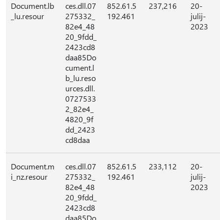
Document.lb
ces.dll.07
852.61.5
237,216
20-
_lu.resour
275332_
192.461
julij-
82e4_48
2023
20_9fdd_
2423cd8
daa85Do
cument.l
b_lu.reso
urces.dll.
0727533
2_82e4_
4820_9f
dd_2423
cd8daa
Document.m
ces.dll.07
852.61.5
233,112
20-
i_nz.resour
275332_
192.461
julij-
82e4_48
2023
20_9fdd_
2423cd8
daa85Do