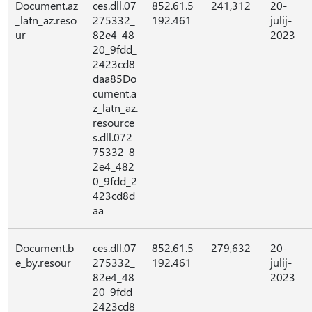
Document.az
ces.dll.07
852.61.5
241,312
20-
_latn_az.reso
275332_
192.461
julij-
ur
82e4_48
2023
20_9fdd_
2423cd8
daa85Do
cument.a
z_latn_az.
resource
s.dll.072
75332_8
2e4_482
0_9fdd_2
423cd8d
aa
Document.b
ces.dll.07
852.61.5
279,632
20-
e_by.resour
275332_
192.461
julij-
82e4_48
2023
20_9fdd_
2423cd8