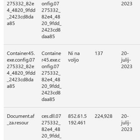
275332_82e
onfig.07
2023
4_4820_9fdd
275332_
_2423cd8da
82e4_48
a85
20_9fdd_
2423cd8
daa85
Container45.
Containe
Ni na
137
20-
exe.config.07
r45.exe.c
voljo
julij-
275332_82e
onfig.07
2023
4_4820_9fdd
275332_
_2423cd8da
82e4_48
a85
20_9fdd_
2423cd8
daa85
Document.af
ces.dll.07
852.61.5
224,928
20-
_za.resour
275332_
192.461
julij-
82e4_48
2023
20_9fdd_