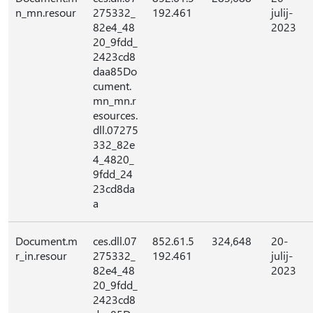
n_mn.resour
275332_
192.461
julij-
82e4_48
2023
20_9fdd_
2423cd8
daa85Do
cument.
mn_mn.r
esources.
dll.07275
332_82e
4_4820_
9fdd_24
23cd8da
a
Document.m
ces.dll.07
852.61.5
324,648
20-
r_in.resour
275332_
192.461
julij-
82e4_48
2023
20_9fdd_
2423cd8