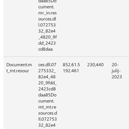
daa85Do
cument.
mr_in.res
ources.dl
l.072753
32_82e4
_4820_9f
dd_2423
cd8daa
Document.m
ces.dll.07
852.61.5
230,440
20-
t_mt.resour
275332_
192.461
julij-
82e4_48
2023
20_9fdd_
2423cd8
daa85Do
cument.
mt_mt.re
sources.d
ll.072753
32_82e4