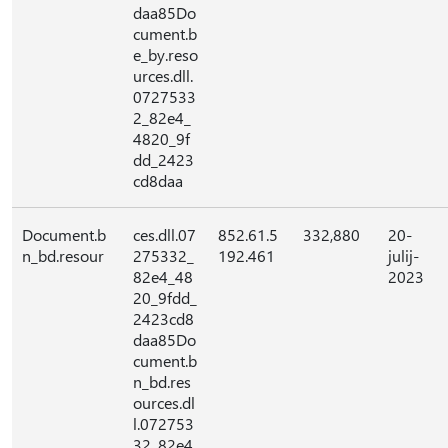
daa85Do
cument.b
e_by.reso
urces.dll.
0727533
2_82e4_
4820_9f
dd_2423
cd8daa
Document.b
ces.dll.07
852.61.5
332,880
20-
n_bd.resour
275332_
192.461
julij-
82e4_48
2023
20_9fdd_
2423cd8
daa85Do
cument.b
n_bd.res
ources.dl
l.072753
32_82e4