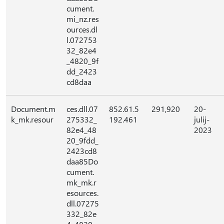
cument.
mi_nz.res
ources.dl
l.072753
32_82e4
_4820_9f
dd_2423
cd8daa
Document.m
ces.dll.07
852.61.5
291,920
20-
k_mk.resour
275332_
192.461
julij-
82e4_48
2023
20_9fdd_
2423cd8
daa85Do
cument.
mk_mk.r
esources.
dll.07275
332_82e