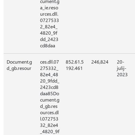
cument.g
a_ie.reso
urces.dll.
0727533
2_82e4_
4820_9f
dd_2423
cd8daa
Document.g
ces.dll.07
852.61.5
246,824
20-
d_gb.resour
275332_
192.461
julij-
82e4_48
2023
20_9fdd_
2423cd8
daa85Do
cument.g
d_gb.res
ources.dl
l.072753
32_82e4
_4820_9f