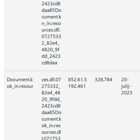
2423cd8
daa85Do
cument.k
n_in.reso
urces.dll.
0727533
2_82e4_
4820_9f
dd_2423
cd8daa
Document.k
ces.dll.07
852.61.5
328,784
20-
ok_in.resour
275332_
192.461
julij-
82e4_48
2023
20_9fdd_
2423cd8
daa85Do
cument.k
ok_in.res
ources.dl
l.072753