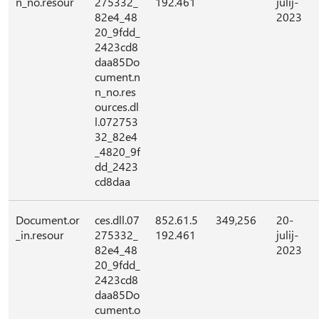
n_no.resour
275332_
192.461
julij-
82e4_48
2023
20_9fdd_
2423cd8
daa85Do
cument.n
n_no.res
ources.dl
l.072753
32_82e4
_4820_9f
dd_2423
cd8daa
Document.or
ces.dll.07
852.61.5
349,256
20-
_in.resour
275332_
192.461
julij-
82e4_48
2023
20_9fdd_
2423cd8
daa85Do
cument.o