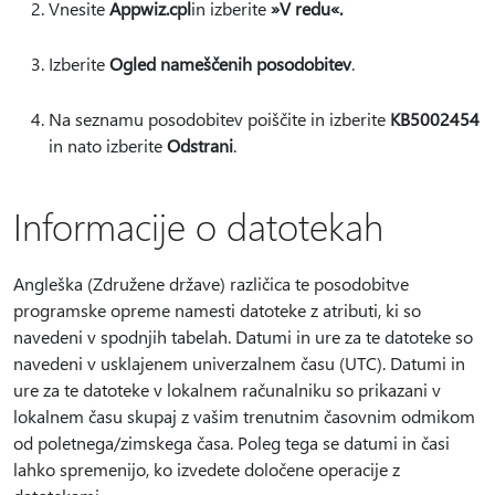
Vnesite
Appwiz.cpl
in izberite
»V redu«.
Izberite
Ogled nameščenih posodobitev
.
Na seznamu posodobitev poiščite in izberite
KB5002454
in nato izberite
Odstrani
.
Informacije o datotekah
Angleška (Združene države) različica te posodobitve
programske opreme namesti datoteke z atributi, ki so
navedeni v spodnjih tabelah. Datumi in ure za te datoteke so
navedeni v usklajenem univerzalnem času (UTC). Datumi in
ure za te datoteke v lokalnem računalniku so prikazani v
lokalnem času skupaj z vašim trenutnim časovnim odmikom
od poletnega/zimskega časa. Poleg tega se datumi in časi
lahko spremenijo, ko izvedete določene operacije z