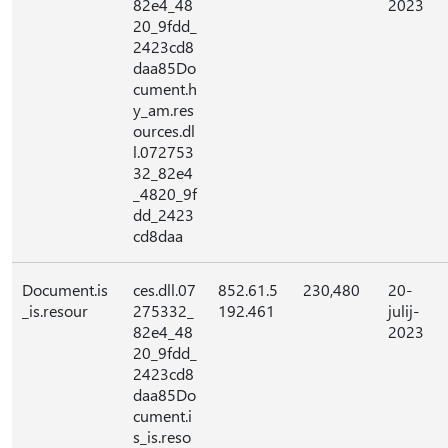
82e4_48
2023
20_9fdd_
2423cd8
daa85Do
cument.h
y_am.res
ources.dl
l.072753
32_82e4
_4820_9f
dd_2423
cd8daa
Document.is
ces.dll.07
852.61.5
230,480
20-
_is.resour
275332_
192.461
julij-
82e4_48
2023
20_9fdd_
2423cd8
daa85Do
cument.i
s_is.reso