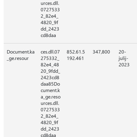
urces.dll.
0727533
2_82e4_
4820_9f
dd_2423
cd8daa
Document.ka
ces.dll.07
852.61.5
347,800
20-
_ge.resour
275332_
192.461
julij-
82e4_48
2023
20_9fdd_
2423cd8
daa85Do
cument.k
a_ge.reso
urces.dll.
0727533
2_82e4_
4820_9f
dd_2423
cd8daa