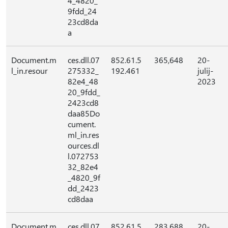
4_4820_
9fdd_24
23cd8da
a
Document.m
ces.dll.07
852.61.5
365,648
20-
l_in.resour
275332_
192.461
julij-
82e4_48
2023
20_9fdd_
2423cd8
daa85Do
cument.
ml_in.res
ources.dl
l.072753
32_82e4
_4820_9f
dd_2423
cd8daa
Document.m
ces.dll.07
852.61.5
283,688
20-