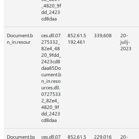
_4820_9f
dd_2423
cd8daa
Document.b
ces.dll.07
852.61.5
339,608
20-
n_in.resour
275332_
192.461
julij-
82e4_48
2023
20_9fdd_
2423cd8
daa85Do
cument.b
n_in.reso
urces.dll.
0727533
2_82e4_
4820_9f
dd_2423
cd8daa
Document.bs
ces.dll.07
852.61.5
229,016
20-