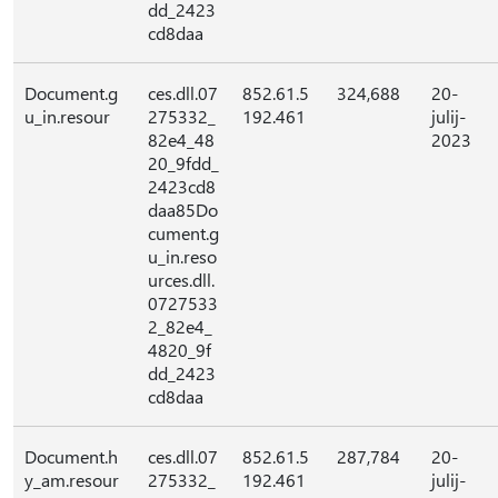
dd_2423
cd8daa
Document.g
ces.dll.07
852.61.5
324,688
20-
u_in.resour
275332_
192.461
julij-
82e4_48
2023
20_9fdd_
2423cd8
daa85Do
cument.g
u_in.reso
urces.dll.
0727533
2_82e4_
4820_9f
dd_2423
cd8daa
Document.h
ces.dll.07
852.61.5
287,784
20-
y_am.resour
275332_
192.461
julij-