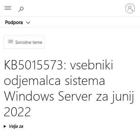
Vpišite
Microsoft
se
v
Podpora
svoj
račun
Sorodne teme
KB5015573: vsebniki
odjemalca sistema
Windows Server za junij
2022
Velja za