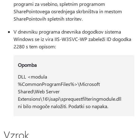
programi za vsebino, spletnim programom
SharePointovega osrednjega skrbništva in mestom
SharePointovih spletnih storitev.
V dnevniku programa dnevnika dogodkov sistema
Windows se iz vira IIS-W3SVC-WP zabeleži ID dogodka
2280 s tem opisom:
Opomba
DLL <modula
%CommonProgramFiles%>\Microsoft
Shared\Web Server
Extensions\16\isapi\sprequestfilteringmodule.dll
ni bilo mogoče naložiti. Podatki so napaka.
Vzrok