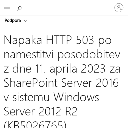
Vpišite
Microsoft
se
v
Podpora
svoj
račun
Napaka HTTP 503 po
namestitvi posodobitev
z dne 11. aprila 2023 za
SharePoint Server 2016
v sistemu Windows
Server 2012 R2
(KB5026765)