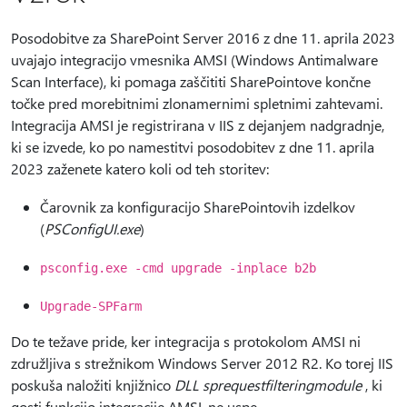
Posodobitve za SharePoint Server 2016 z dne 11. aprila 2023
uvajajo integracijo vmesnika AMSI (Windows Antimalware
Scan Interface), ki pomaga zaščititi SharePointove končne
točke pred morebitnimi zlonamernimi spletnimi zahtevami.
Integracija AMSI je registrirana v IIS z dejanjem nadgradnje,
ki se izvede, ko po namestitvi posodobitev z dne 11. aprila
2023 zaženete katero koli od teh storitev:
Čarovnik za konfiguracijo SharePointovih izdelkov
(
PSConfigUI.exe
)
psconfig.exe -cmd upgrade -inplace b2b
Upgrade-SPFarm
Do te težave pride, ker integracija s protokolom AMSI ni
združljiva s strežnikom Windows Server 2012 R2. Ko torej IIS
poskuša naložiti knjižnico
DLL sprequestfilteringmodule
, ki
gosti funkcijo integracije AMSI, ne uspe.