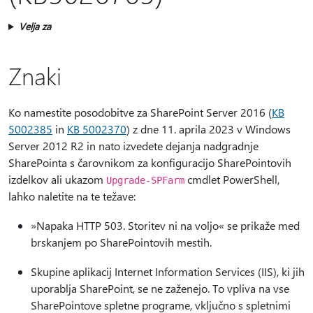
Velja za
Znaki
Ko namestite posodobitve za SharePoint Server 2016 (
KB
5002385
in
KB 5002370
) z dne 11. aprila 2023 v Windows
Server 2012 R2 in nato izvedete dejanja nadgradnje
SharePointa s čarovnikom za konfiguracijo SharePointovih
izdelkov ali ukazom
cmdlet PowerShell,
Upgrade-SPFarm
lahko naletite na te težave:
»Napaka HTTP 503. Storitev ni na voljo« se prikaže med
brskanjem po SharePointovih mestih.
Skupine aplikacij Internet Information Services (IIS), ki jih
uporablja SharePoint, se ne zaženejo. To vpliva na vse
SharePointove spletne programe, vključno s spletnimi