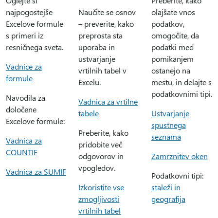
Oglejte si
Preberite, kako
najpogostejše
Naučite se osnov
olajšate vnos
Excelove formule
– preverite, kako
podatkov,
s primeri iz
preprosta sta
omogočite, da
resničnega sveta.
uporaba in
podatki med
ustvarjanje
pomikanjem
Vadnice za
vrtilnih tabel v
ostanejo na
formule
Excelu.
mestu, in delajte s
podatkovnimi tipi.
Navodila za
Vadnica za vrtilne
določene
tabele
Ustvarjanje
Excelove formule:
spustnega
Preberite, kako
seznama
Vadnica za
pridobite več
COUNTIF
odgovorov in
Zamrznitev oken
vpogledov.
Vadnica za SUMIF
Podatkovni tipi:
Izkoristite vse
staleži in
zmogljivosti
geografija
vrtilnih tabel