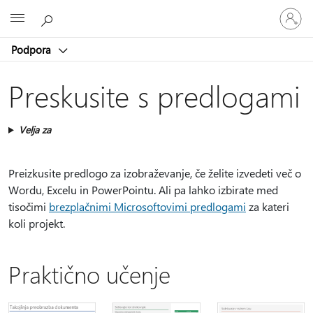
Vpišite
Microsoft
se
v
Podpora
svoj
račun
Preskusite s predlogami
Velja za
Preizkusite predlogo za izobraževanje, če želite izvedeti več o
Wordu, Excelu in PowerPointu. Ali pa lahko izbirate med
tisočimi
brezplačnimi Microsoftovimi predlogami
za kateri
koli projekt.
Praktično učenje