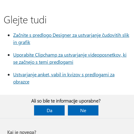
Glejte tudi
Začnite s predlogo Designer za ustvarjanje čudovitih slik
in grafik
Uporabite Clipchamp za ustvarjanje videoposnetkov, ki
se začnejo s temi predlogami
Ustvarjanje anket, vabil in kvizov s predlogami za
obrazce
Ali so bile te informacije uporabne?
Da
Ne
Kaj je novega?