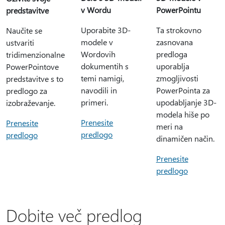
v Wordu
PowerPointu
predstavitve
Uporabite 3D-
Ta strokovno
Naučite se
modele v
zasnovana
ustvariti
Wordovih
predloga
tridimenzionalne
dokumentih s
uporablja
PowerPointove
temi namigi,
zmogljivosti
predstavitve s to
navodili in
PowerPointa za
predlogo za
primeri.
upodabljanje 3D-
izobraževanje.
modela hiše po
Prenesite
Prenesite
meri na
predlogo
predlogo
dinamičen način.
Prenesite
predlogo
Dobite več predlog