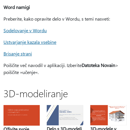
Word namigi
Preberite, kako opravite delo v Wordu, s temi nasveti:
Sodelovanje v Wordu
Ustvarjanje kazala vsebine
Brisanje strani
Poiščite več navodil v aplikaciji. Izberite
Datoteka Nova
in
>
poiščite »učenje«.
3D-modeliranje
Delo s 3D-modeli
3D-modele v
Oživite svoje