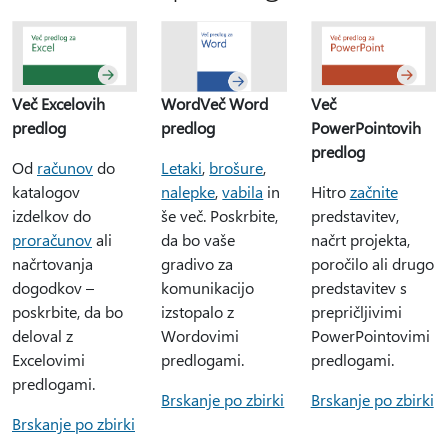
Več Excelovih
WordVeč Word
Več
predlog
predlog
PowerPointovih
predlog
Od
računov
do
Letaki
,
brošure
,
katalogov
nalepke
,
vabila
in
Hitro
začnite
izdelkov do
še več. Poskrbite,
predstavitev,
proračunov
ali
da bo vaše
načrt projekta,
načrtovanja
gradivo za
poročilo ali drugo
dogodkov –
komunikacijo
predstavitev s
poskrbite, da bo
izstopalo z
prepričljivimi
deloval z
Wordovimi
PowerPointovimi
Excelovimi
predlogami.
predlogami.
predlogami.
Brskanje po zbirki
Brskanje po zbirki
Brskanje po zbirki