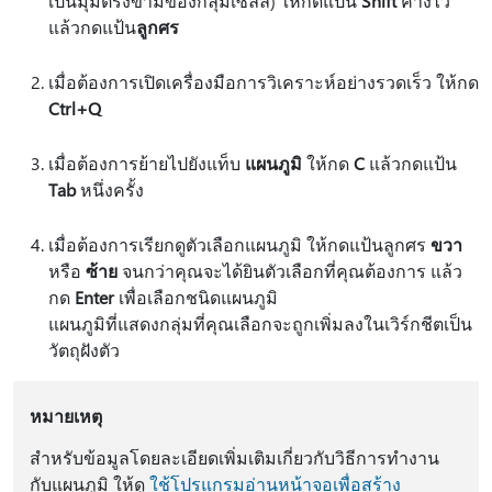
เป็นมุมตรงข้ามของกลุ่มเซลล์) ให้กดแป้น
Shift
ค้างไว้
แล้วกดแป้น
ลูกศร
เมื่อต้องการเปิดเครื่องมือการวิเคราะห์อย่างรวดเร็ว ให้กด
Ctrl+Q
เมื่อต้องการย้ายไปยังแท็บ
แผนภูมิ
ให้กด
C
แล้วกดแป้น
Tab
หนึ่งครั้ง
เมื่อต้องการเรียกดูตัวเลือกแผนภูมิ ให้กดแป้นลูกศร
ขวา
หรือ
ซ้าย
จนกว่าคุณจะได้ยินตัวเลือกที่คุณต้องการ แล้ว
กด
Enter
เพื่อเลือกชนิดแผนภูมิ
แผนภูมิที่แสดงกลุ่มที่คุณเลือกจะถูกเพิ่มลงในเวิร์กชีตเป็น
วัตถุฝังตัว
หมายเหตุ
สําหรับข้อมูลโดยละเอียดเพิ่มเติมเกี่ยวกับวิธีการทํางาน
กับแผนภูมิ ให้ดู
ใช้โปรแกรมอ่านหน้าจอเพื่อสร้าง