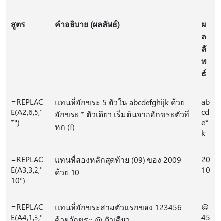
สูตร
คำอธิบาย (ผลลัพธ์)
ผ
ล
ลั
พ
ธ์
=REPLAC
ab
แทนที่อักขระ 5 ตัวใน abcdefghijk ด้วย
E(A2,6,5,"
cd
อักขระ * ตัวเดียว เริ่มต้นจากอักขระตัวที่
*")
e*
หก (f)
k
=REPLAC
20
แทนที่สองหลักสุดท้าย (09) ของ 2009
E(A3,3,2,"
10
ด้วย 10
10")
=REPLAC
@
แทนที่อักขระสามตัวแรกของ 123456
E(A4,1,3,"
45
ด้วยอักขระ @ ตัวเดียว