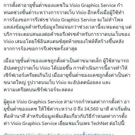
การตั้งค่าอายุขั้นต่ําของแคชใน Visio Graphics Service กํา
หนดช่วงขั้นต่ําระหว่างการวาดเว็บ Visio อีกครั้งเมื่อผู้ใช้ทํา
การร้องขอการรีเฟรช Visio Graphics Service จะไม่ทําโพล
แหล่งข้อมูลสําหรับข้อมูลใหม่จนกว่าช่วงเวลานี้จะหมดอายุ แต่
บริการจะตอบสนองต่อคําขอรีเฟรชสําหรับการวาดบนเว็บของ
Visio เสมอโดยใช้อินสแตนซ์สุดท้ายของไฟล์ที่สร้างขึ้นหลัง
จากการร้องขอการรีเฟรชครั้งล่าสุด
เมื่ออายุขั้นต่ําของแคชถูกตั้งค่าเป็นค่าขนาดเล็ก ผู้ใช้สามารถ
อัปเดตรูปวาดเว็บ Visio ได้บ่อยขึ้น การดําเนินการนี้อาจทําให้
เซิร์ฟเวอร์เครียดเกินไป เมื่ออายุขั้นต่ําของแคชถูกตั้งค่าเป็นค่า
ขนาดใหญ่ รูปวาดบนเว็บ Visio จะอัปเดตน้อยลง และ
ความเครียดบนเซิร์ฟเวอร์จะลดลง
ผู้ดูแล Visio Graphics Service สามารถกําหนดค่าการตั้งค่า อา
ยุขั้นต่ําของแคช ให้ใช้ค่าระหว่าง 0 ถึง 34,560 นาที ค่าเริ่มต้น
คือห้านาที สําหรับข้อมูลเพิ่มเติมเกี่ยวกับวิธีกําหนดค่าการตั้ง
ค่า Visio Graphics Service เยี่ยมชมเว็บเพจ TechNet ต่อไปนี้: