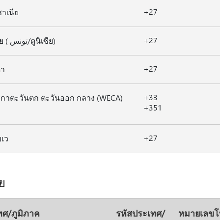
+27
าเนีย
+27
ตูนิเซีย ( تونس/ตูนิเซีย)
+27
ดา
+33
ิกาตะวันตก ตะวันออก กลาง (WECA)
+351
+27
บเว
ีย
ทศ/ภูมิภาค
รหัสประเทศ/
หมายเลขโท