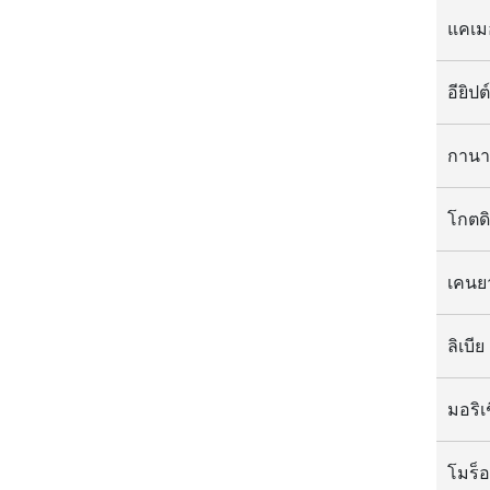
แคเม
กานา
โกตดิ
เคนย
ลิเบีย
มอริเ