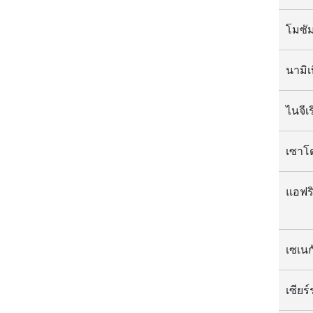
โมซัม
นามิเ
ไนจีเร
เซาโ
แอฟริ
เซเนก
เซียร