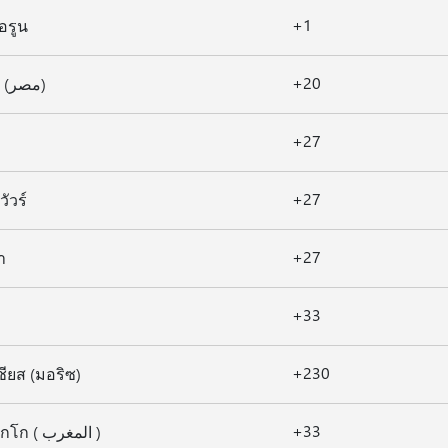
+1
อรูน
+20
อียิปต์ (مصر)
+27
+27
วัวร์
+27
า
+33
+230
ชียส (มอริซ)
+33
โมร็อกโก ( المغرب )