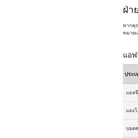
ฝ่า
หากคุณ
หมายเล
แอฟ
ประเ
แองโ
บอตส