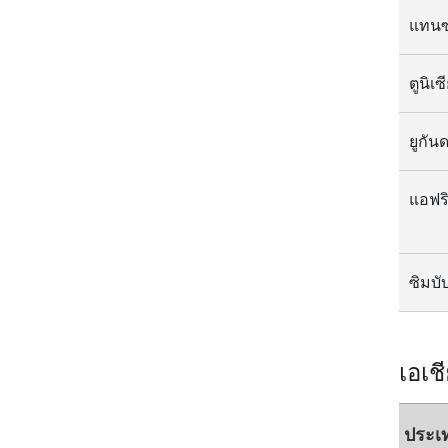
แทนซ
ยูกัน
แอฟร
ซิมบั
เอเช
ประเ