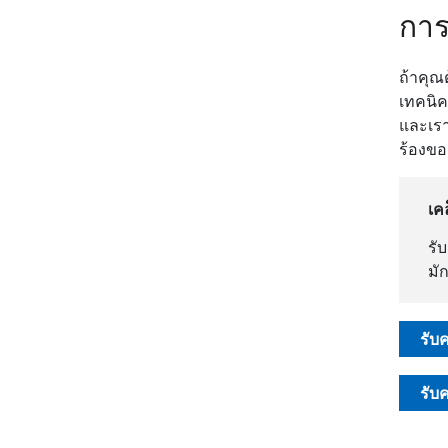
การ
ถ้าคุณ
เทคนิค
และเรา
ร้องขอ
เค
รั
มั
รับ
รับ