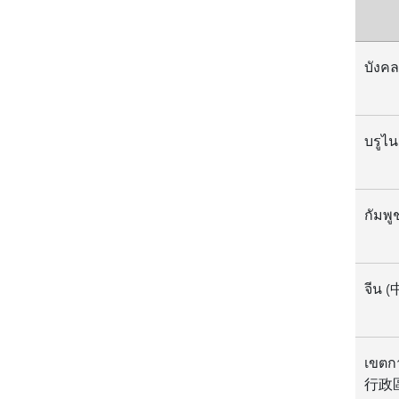
บังค
กัมพูช
จีน 
เขตก
行政