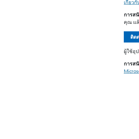
เกี่ยวก
การสน
คุณ แล
ติด
ผู้ใช้
การสน
Micros