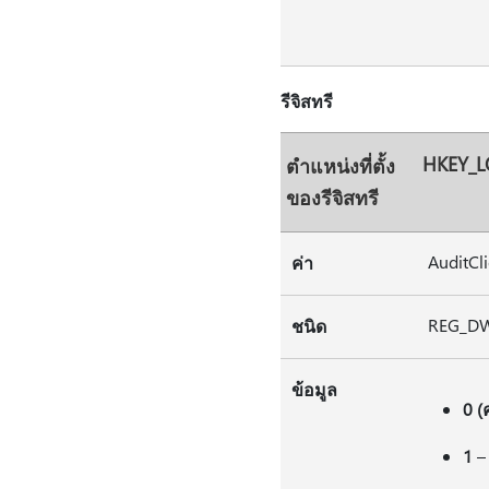
รีจิสทรี
HKEY_L
ตําแหน่งที่ตั้ง
ของรีจิสทรี
AuditCl
ค่า
REG_D
ชนิด
ข้อมูล
0 (ค
1
–