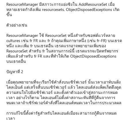
ResourceManager มีสภาวะการแย่งชิงใน AddResourceSet เมื่อ
หลายเธรดกำลังเพิ่ม resourcesets, ObjectDisposedExceptions เกิด
ขึ้น
ตัวอย่างเช่น
ResourceManager ใช้ ResourceSet หนึ่งสำหรับซอฟต์แวร์หลาย
cultures เช่น fr FR และ fr ถ้าคุณเพิ่มภาษาหนึ่ง (เช่น fr-FR) บนเธรด
หนึ่ง และเพิ่ม fr บนเธรดอื่น เธรดแรกอาจพยายามเพิ่มของ
ResourceSet สำหรับ fr ในสถานการณ์นี้ เธรดแรกจะปิดทรัพยากร
เพิ่มแล้วสำหรับ fr FR และที่ทำให้เกิด ObjectDisposedExceptions
บนเธรดอื่น
ปัญหาที่ 2
เมื่อคุณพยายามที่จะเรียกใช้คำสั่งบนเซิร์ฟเวอร์ นั้นเวลาเอาท์บนฝั่ง
ไคลเอ็นต์ แต่เสร็จสิ้นบนเซิร์ฟเวอร์ แล้ว ไคลเอนต์ส่งแพ็คเก็ตดึงดูด
ความสนใจไปยังเซิร์ฟเวอร์ และตั้งค่าตัวเองเข้าสู่สถานะการหมด
เวลา อย่างไรก็ตาม ไคลเอนต์ไม่ตั้งค่าสถานะทันทีที่กู้คืนจากการ
หมดเวลาถ้าเซิร์ฟเวอร์คำสั่งที่ไคลเอนต์หมดเวลาในการประมวลผล
การแก้ไขนี้ตั้งค่ารัฐสำหรับไคลเอนต์เมื่อจะสามารถกู้คืนจากหมด
เวลา