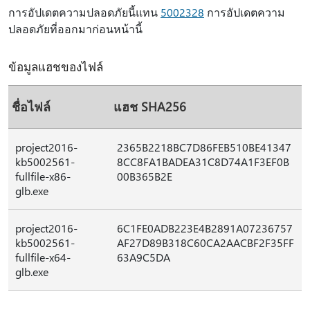
การอัปเดตความปลอดภัยนี้แทน
5002328
การอัปเดตความ
ปลอดภัยที่ออกมาก่อนหน้านี้
ข้อมูลแฮชของไฟล์
ชื่อไฟล์
แฮช SHA256
project2016-
2365B2218BC7D86FEB510BE41347
kb5002561-
8CC8FA1BADEA31C8D74A1F3EF0B
fullfile-x86-
00B365B2E
glb.exe
project2016-
6C1FE0ADB223E4B2891A07236757
kb5002561-
AF27D89B318C60CA2AACBF2F35FF
fullfile-x64-
63A9C5DA
glb.exe