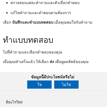
ตรวจสอบแต่ละคําถามและตัวเลือกคําตอบ
แก้ไขคําถามและคําตอบตามต้องการ
เลือก
บันทึกและทําแบบทดสอบ
เมื่อคุณพอใจกับคําถาม
ทําแบบทดสอบ
ไปที่คําถามและเลือกคําตอบของคุณ
เมื่อคุณทําเสร็จแล้ว ให้เลือก
ส่ง
เพื่อดูผลลัพธ์ของคุณ
ข้อมูลนี้มีประโยชน์หรือไม่
ใช่
ไม่ใช่
มีอะไรใหม่