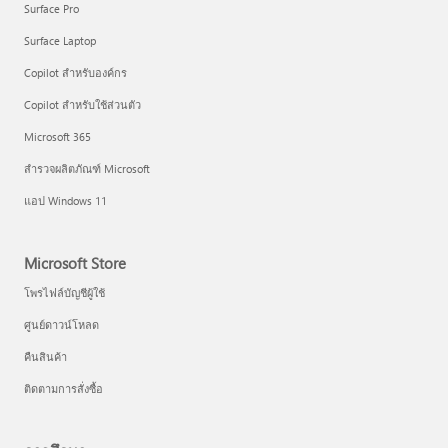
Surface Pro
Surface Laptop
Copilot สำหรับองค์กร
Copilot สำหรับใช้ส่วนตัว
Microsoft 365
สำรวจผลิตภัณฑ์ Microsoft
แอป Windows 11
Microsoft Store
โพรไฟล์บัญชีผู้ใช้
ศูนย์ดาวน์โหลด
คืนสินค้า
ติดตามการสั่งซื้อ