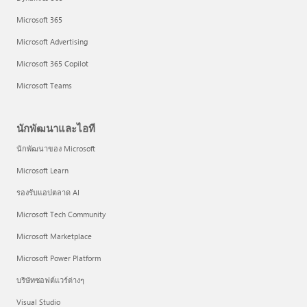
Microsoft 365
Microsoft Advertising
Microsoft 365 Copilot
Microsoft Teams
นักพัฒนาและไอที
นักพัฒนาของ Microsoft
Microsoft Learn
รองรับแอปตลาด AI
Microsoft Tech Community
Microsoft Marketplace
Microsoft Power Platform
บริษัทซอฟต์แวร์ต่างๆ
Visual Studio