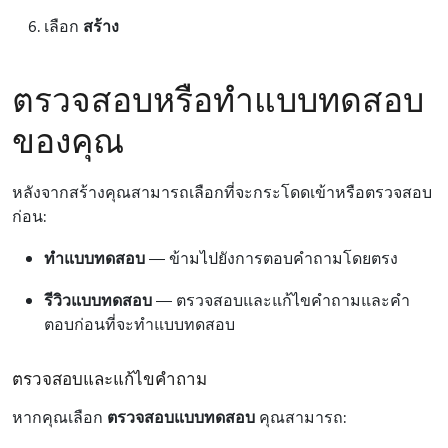
เลือก
สร้าง
ตรวจสอบหรือทําแบบทดสอบ
ของคุณ
หลังจากสร้างคุณสามารถเลือกที่จะกระโดดเข้าหรือตรวจสอบ
ก่อน:
ทําแบบทดสอบ
— ข้ามไปยังการตอบคําถามโดยตรง
รีวิวแบบทดสอบ
— ตรวจสอบและแก้ไขคําถามและคํา
ตอบก่อนที่จะทําแบบทดสอบ
ตรวจสอบและแก้ไขคําถาม
หากคุณเลือก
ตรวจสอบแบบทดสอบ
คุณสามารถ: