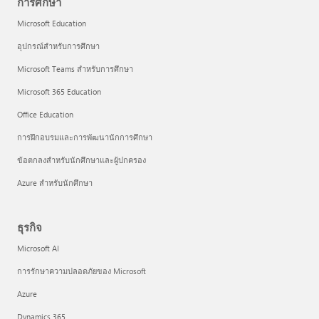
การศึกษา
Microsoft Education
อุปกรณ์สำหรับการศึกษา
Microsoft Teams สำหรับการศึกษา
Microsoft 365 Education
Office Education
การฝึกอบรมและการพัฒนานักการศึกษา
ข้อตกลงสำหรับนักศึกษาและผู้ปกครอง
Azure สำหรับนักศึกษา
ธุรกิจ
Microsoft AI
การรักษาความปลอดภัยของ Microsoft
Azure
Dynamics 365