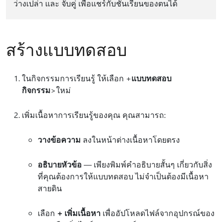
ว่างเปล่า และ จับคู่ เพื่อแชร์กับชั้นเรียนของตนได้
สร้างแบบทดสอบ
ในกิจกรรมการเรียนรู้ ให้เลือก +
แบบทดสอบ
กิจกรรม
>ใหม่
เพิ่มเนื้อหาการเรียนรู้ของคุณ คุณสามารถ:
วางข้อความ
ลงในหน้าต่างเนื้อหาโดยตรง
อธิบายหัวข้อ
— เพียงพิมพ์คําอธิบายสั้นๆ เกี่ยวกับสิ่ง
ที่คุณต้องการให้แบบทดสอบ ไม่จําเป็นต้องมีเนื้อหา
สายดิน
เลือก
+ เพิ่มเนื้อหา
เพื่ออัปโหลดไฟล์จากอุปกรณ์ของ