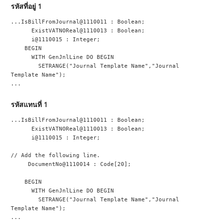
รหัสที่อยู่ 1
...IsBillFromJournal@1110011 : Boolean;
      ExistVATNOReal@1110013 : Boolean;
      i@1110015 : Integer;
    BEGIN
      WITH GenJnlLine DO BEGIN
        SETRANGE("Journal Template Name","Journal 
Template Name");
...
รหัสแทนที่ 1
...IsBillFromJournal@1110011 : Boolean;
      ExistVATNOReal@1110013 : Boolean;
      i@1110015 : Integer;
// Add the following line.
     DocumentNo@1110014 : Code[20];
    BEGIN
      WITH GenJnlLine DO BEGIN
        SETRANGE("Journal Template Name","Journal 
Template Name");
...