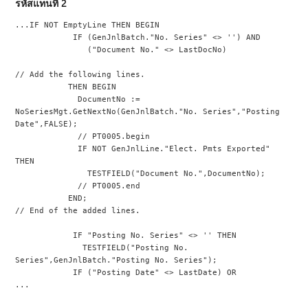
รหัสแทนที่ 2
...IF NOT EmptyLine THEN BEGIN
            IF (GenJnlBatch."No. Series" <> '') AND
               ("Document No." <> LastDocNo)
// Add the following lines.
           THEN BEGIN
             DocumentNo := 
NoSeriesMgt.GetNextNo(GenJnlBatch."No. Series","Posting 
Date",FALSE);
             // PT0005.begin
             IF NOT GenJnlLine."Elect. Pmts Exported" 
THEN
               TESTFIELD("Document No.",DocumentNo);
             // PT0005.end
           END;
// End of the added lines.
            IF "Posting No. Series" <> '' THEN
              TESTFIELD("Posting No. 
Series",GenJnlBatch."Posting No. Series");
            IF ("Posting Date" <> LastDate) OR
...