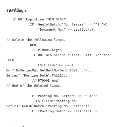
รหัสที่มีอยู่ 2
...IF NOT EmptyLine THEN BEGIN
            IF (GenJnlBatch."No. Series" <> '') AND
               ("Document No." <> LastDocNo)
// Delete the following lines.
           THEN
             // PT0005.begin
             IF NOT GenJnlLine."Elect. Pmts Exported" 
THEN
               TESTFIELD("Document 
No.",NoSeriesMgt.GetNextNo(GenJnlBatch."No. 
Series","Posting Date",FALSE));
             // PT0005.end
// End of the deleted lines.
            IF "Posting No. Series" <> '' THEN
              TESTFIELD("Posting No. 
Series",GenJnlBatch."Posting No. Series");
            IF ("Posting Date" <> LastDate) OR
...