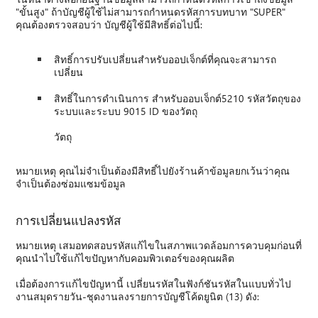
"ขั้นสูง" ถ้าบัญชีผู้ใช้ไม่สามารถกำหนดรหัสการบทบาท "SUPER"
คุณต้องตรวจสอบว่า บัญชีผู้ใช้มีสิทธิ์ต่อไปนี้:
สิทธิ์การปรับเปลี่ยนสำหรับออปเจ็กต์ที่คุณจะสามารถ
เปลี่ยน
สิทธิ์ในการดำเนินการ สำหรับออบเจ็กต์5210 รหัสวัตถุของ
ระบบและระบบ 9015 ID ของวัตถุ
วัตถุ
หมายเหตุ คุณไม่จำเป็นต้องมีสิทธิ์ไปยังร้านค้าข้อมูลยกเว้นว่าคุณ
จำเป็นต้องซ่อมแซมข้อมูล
การเปลี่ยนแปลงรหัส
หมายเหตุ เสมอทดสอบรหัสแก้ไขในสภาพแวดล้อมการควบคุมก่อนที่
คุณนำไปใช้แก้ไขปัญหากับคอมพิวเตอร์ของคุณผลิต
เมื่อต้องการแก้ไขปัญหานี้ เปลี่ยนรหัสในฟังก์ชันรหัสในแบบทั่วไป
งานสมุดรายวัน-ชุดงานลงรายการบัญชีโค้ดยูนิต (13) ดัง: