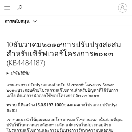
ลงชื่อ
Microsoft
เข้า
ใช้
การสนับสนุน
บัญชี
ของ
คุณ
10ธันวาคม๒๐๑๙การปรับปรุงสะสม
สำหรับเซิร์ฟเวอร์โครงการ๒๐๑๓
(KB4484187)
นำไปใช้กับ
แพคเกจการปรับปรุงสะสมสำหรับ Microsoft โครงการ Server
๒๐๑๓ประกอบด้วยโปรแกรมแก้ไขด่วนสำหรับปัญหาที่ได้รับการ
แก้ไขตั้งแต่การนำออกใช้ของโครงการ Server ๒๐๑๓
ทราบ
นี่คือสร้าง
15.0.5197.1000
ของแพคเกจโปรแกรมปรับปรุง
สะสม
เราขอแนะนำให้คุณทดสอบโปรแกรมแก้ไขด่วนเหล่านั้นก่อนที่คุณ
ปรับใช้ในสภาพแวดล้อมการผลิต แต่ละรุ่นใหม่ประกอบด้วย
โปรแกรมแก้ไขด่วนและการปรับปรุงการรักษาความปลอดภัย