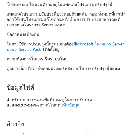
โปรแกรมแก้ไขด่วนที่รวมอยู่ในแพคเกจโปรแกรมปรับปรุงนี้
แพคเกจโปรแกรมปรับปรุงนี้ประกอบด้วยแฟ้ม. msp ทั้งหมดที่เรานำ
ออกใช้เป็นโปรแกรมแก้ไขด่วนหรือเป็นการปรับปรุงสาธารณะที่
ปลายทางโครงการ Server ๒๐๑๓
ข้อกำหนดเบื้องต้น
ในการใช้การปรับปรุงนี้สะสมคุณต้องมี
Microsoft โครงการ Server
๒๐๑๓ Service Pack 1
ติดตั้งอยู่
ความต้องการในการเริ่มระบบใหม่
คุณอาจต้องรีสตาร์ทคอมพิวเตอร์หลังจากใช้การปรับปรุงนี้สะสม
ข้อมูลไฟล์
สำหรับรายการของแฟ้มที่รวมอยู่ในการปรับปรุง
สะสม๔๔๘๔๑๘๗ดาวน์โหลด
แฟ้มข้อมูล
อ้างอิง