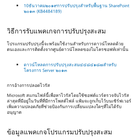
10ธันวาคม๒๐๑๙การปรับปรุงสำหรับพื้นฐาน SharePoint
๒๐๑๓ (KB4484189)
วิธีการรับแพคเกจการปรับปรุงสะสม
โปรแกรมปรับปรุงนี้จะพร้อมใช้งานสำหรับการดาวน์โหลดด้วย
ตนเองและการติดตั้งจากศูนย์ดาวน์โหลดของไมโครซอฟท์เท่านั้น
ดาวน์โหลดการปรับปรุงสะสม๔๔๘๔๑๘๗สำหรับ
โครงการ Server ๒๐๑๓
การอ้างการปลอดไวรัส
Microsoft สแกนไฟล์นี้เพื่อหาไวรัสโดยใช้ซอฟต์แวร์ตรวจจับไวรัส
ล่าสุดที่มีอยู่ในวันที่ที่มีการโพสต์ไฟล์ แฟ้มจะถูกเก็บไว้บนเซิร์ฟเวอร์
เพิ่มความปลอดภัยที่ช่วยป้องกันการเปลี่ยนแปลงใดๆที่ไม่ได้รับ
อนุญาต
ข้อมูลแพคเกจโปรแกรมปรับปรุงสะสม