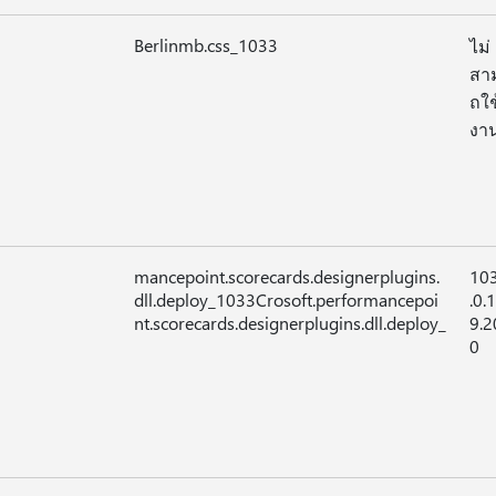
Berlinmb.css_1033
ไม่
สา
ถใช
งาน
mancepoint.scorecards.designerplugins.
10
dll.deploy_1033Crosoft.performancepoi
.0.
nt.scorecards.designerplugins.dll.deploy_
9.2
0