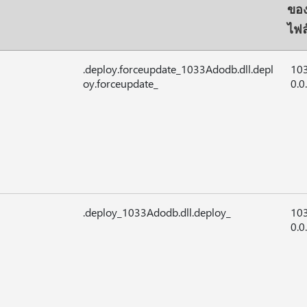
ขอ
ไฟล
.deploy.forceupdate_1033Adodb.dll.depl
103
oy.forceupdate_
0.0
.deploy_1033Adodb.dll.deploy_
103
0.0