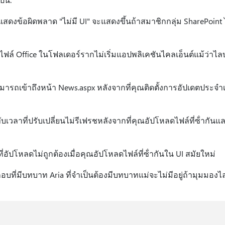
สดงข้อผิดพลาด "ไม่มี UI" จะแสดงขึ้นถ้าสมาชิกกลุ่ม SharePoint
ไฟล์ Office ในโฟลเดอร์รากไม่เริ่มแอปพลิเคชันไคลเอ็นต์แม้ว่าไลบ
มารถเข้าถึงหน้า News.aspx หลังจากที่คุณติดตั้งการอัปเดตประจํา
เวลาที่ปรับเปลี่ยนไม่รีเฟรชหลังจากที่คุณอัปโหลดไฟล์ที่ซ้ํากันและเ
่อัปโหลดไม่ถูกต้องเมื่อคุณอัปโหลดไฟล์ที่ซ้ํากันใน UI สมัยใหม่
บที่มีบทบาท Aria ที่จําเป็นต้องมีบทบาทแม่จะไม่มีอยู่ถ้ามุมมองไล