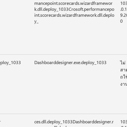
mancepoint.scorecards.wizardframewor
10
k.dll.deploy_1033Crosoft.performancepo
.0.
int.scorecards.wizardframework.dll.deplo
9.2
y_
0
eploy_1033
Dashboarddesigner.exe.deploy_1033
ไม่
สา
ถใช
งาน
r
ces.dll.deploy_1033Dashboarddesigner.r
10