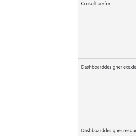
Crosoft.perfor
Dashboarddesigner.exe.d
Dashboarddesigner.resou