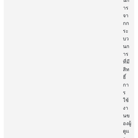
าร
จา
กก
ระ
บว
นก
าร
ที่มี
สิท
ธิ์
กา
ร
ใช้
งา
นข
องผู้
ดูแ