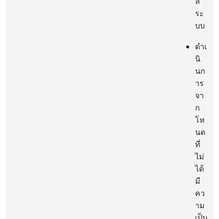
ล
ระ
บบ
ดำเ
นิ
นก
าร
จา
ก
โห
นด
ที่
ไม่
ได้
มี
คว
าม
เป็น