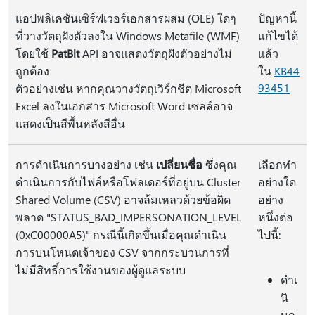
แอปพลิเคชันเซิร์ฟเวอร์เอกสารผสม (OLE) ใดๆ
ปัญหานี้
ที่วางวัตถุฝังตัวลงใน Windows Metafile (WMF)
แก้ไขได้
โดยใช้
PatBlt
API อาจแสดงวัตถุฝังตัวอย่างไม่
แล้ว
ถูกต้อง
ใน
KB44
93451
ตัวอย่างเช่น หากคุณวางวัตถุเวิร์กชีต Microsoft
Excel ลงในเอกสาร Microsoft Word เซลล์อาจ
แสดงเป็นสีพื้นหลังสีอื่น
การดำเนินการบางอย่าง เช่น
เปลี่ยนชื่อ
ซึ่งคุณ
เลือกทำ
ดำเนินการกับไฟล์หรือโฟลเดอร์ที่อยู่บน Cluster
อย่างใด
Shared Volume (CSV) อาจล้มเหลวด้วยข้อผิด
อย่าง
พลาด "STATUS_BAD_IMPERSONATION_LEVEL
หนึ่งต่อ
(0xC00000A5)" กรณีนี้เกิดขึ้นเมื่อคุณดำเนิน
ไปนี้:
การบนโหนดเจ้าของ CSV จากกระบวนการที่
ไม่มีสิทธิ์การใช้งานของผู้ดูแลระบบ
ดำเ
นิ
นก