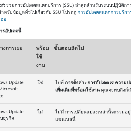
oft รวมการอัปเดตสแตกบริการ (SSU) ล่าสุดสําหรับระบบปฏิบัติก
สำหรับข้อมูลทั่วไปเกี่ยวกับ SSU โปรดดู
การอัปเดตสแตกการบริกา
่อย
การอัปเดตนี้
ทางการเผย
พร้อม
ขั้นตอนถัดไป
ใช้
งาน
ows Update
ใช่
ไปที่
การตั้งค่า
>
การอัปเดต & ความป
Microsoft
เพิ่มเติมที่พร้อมใช้งาน
คุณจะพบลิงก์ส
te
ows Update
ไม่
ไม่มี การเปลี่ยนแปลงเหล่านี้จะรวมอ
บธุรกิจ
แชนเนลนี้