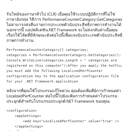
รันไทม์ของภาษาทั่วไป (CLR) เมื่อคุณใช้ระบบปฏิบัติการที่ไม่ใช่
ภาษาอังกฤษ วิธีการ PerformanceCounterCategory.GetCategories
ไม่สามารถส่งคืนรายการประเภทตัวนับประสิทธิภาพการทํางานได้
นอกจากนี้ แอปพลิเคชัน.NET Framework จะไม่ส่งกลับค่าเมื่อคุณ
เรียกใช้โค้ดที่มีลักษณะดังต่อไปนี้เพื่อแจงนับประเภทตัวนับประสิทธิ
ภาพการทํางาน:
PerformanceCounterCategory[] categories;
categories = PerformanceCounterCategory.GetCategories();
Console.WriteLine(categories.Length + " categories are 
registered on this computer");After you apply the hotfix, 
you must add the following LocalizedPerfCounter 
configuration key to the application configuration file 
for your .NET Framework application
หลังจากที่คุณใช้โปรแกรมแก้ไขด่วน คุณต้องเพิ่มคีย์การกําหนดค่า
LocalizedPerfCounter ต่อไปนี้ไปยังแฟ้มการกําหนดค่าโปรแกรม
ประยุกต์สําหรับโปรแกรมประยุกต์.NET Framework ของคุณ:
<configuration>
    <appSettings>
        <add key="LocalizedPerfCounter" value="true" />
    </appSettings>