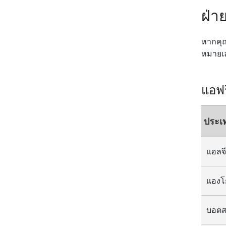
ฝ่า
หากคุณ
หมายเล
แอฟ
ประเ
แองโ
บอตส