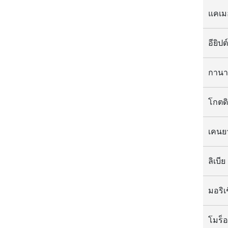
แคเม
กานา
โกตดิ
เคนย
ลิเบีย
มอริเ