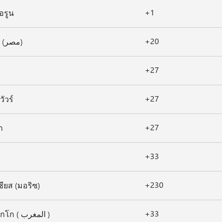
+1
อรูน
+20
อียิปต์ (مصر)
+27
+27
วัวร์
+27
า
+33
+230
ชียส (มอริซ)
+33
โมร็อกโก ( المغرب )