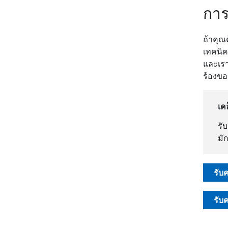
การ
ถ้าคุณ
เทคนิค
และเรา
ร้องขอ
เค
รั
มั
รับ
รับ