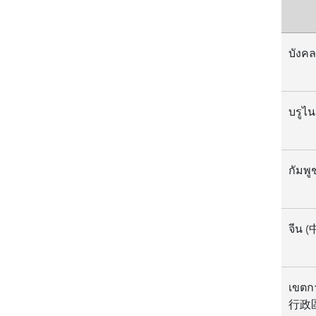
บังค
กัมพูช
จีน 
เขตก
行政