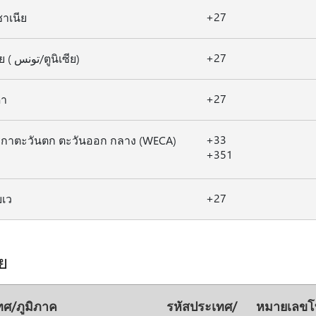
+27
าเนีย
+27
ตูนิเซีย ( تونس/ตูนิเซีย)
+27
ดา
+33
ิกาตะวันตก ตะวันออก กลาง (WECA)
+351
+27
บเว
ีย
ทศ/ภูมิภาค
รหัสประเทศ/
หมายเลขโท