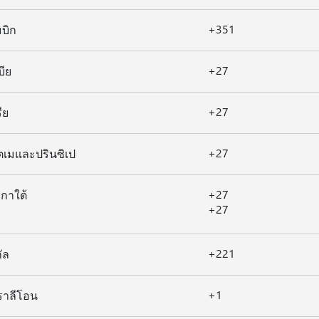
+351
บิก
+27
บีย
+27
ีย
+27
ตเมและปรินซิเป
+27
กาใต้
+27
+221
ัล
+1
์ราลีโอน