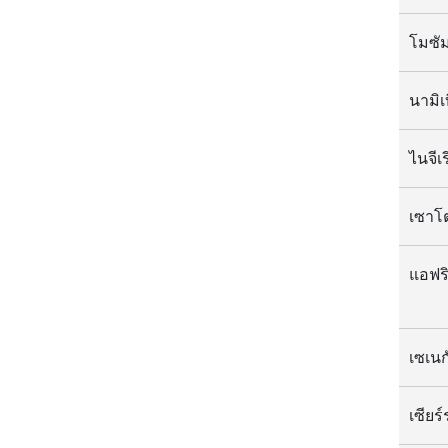
โมซัม
นามิเ
ไนจีเร
เซาโ
แอฟริ
เซเนก
เซียร