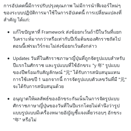
การอัปเดตนี้มีการปรับปรุงคุณภาพ ไม่มีการนำฟีเจอร์ใหม่ๆ
ของระบบปฏิบัติการมาใช้ในการอัปเดตนี้ การเปลี่ยนแปลงที่
สำคัญ ได้แก่:
แก้ไขปัญหาที่ Framework ส่งข้อยกเว้นถ้าปีในวันที่แยก
วิเคราะห์มากกว่าหรือเท่ากับปีเริ่มต้นของศักราชถัดไป
ตอนนี้เฟรมเวิร์กจะไม่ส่งข้อยกเว้นดังกล่าว
Updates วันที่ในศักราชภาษาญี่ปุ่นที่ถูกจัดรูปแบบสําหรับ
ปีแรกในศักราช และรูปแบบที่ใช้อักขระ "y 年" รูปแบบ
ของปีพร้อมกับสัญลักษณ์ "元" ได้รับการสนับสนุนแทน
การใช้เลขปี 1 นอกจากนี้ การจัดรูปแบบตัวเลขวันที่มี "元"
จะได้รับการสนับสนุนด้วย
อนุญาตให้ผลลัพธ์ของอักขระกันเน็นในการจัดรูปแบบ
ศักราชภาษาญี่ปุ่นของวันที่ในปีแรกโดยไม่คํานึงว่ารูป
แบบรูปแบบมีเครื่องหมายอัญัญชี้แจงเดี่ยวรอบๆ อักขระ
"年" หรือไม่