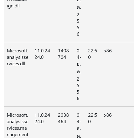
ign.dll
ค.
2
5
5
6
Microsoft.
11.0.24
1408
0
22:5
x86
analysisse
24.0
704
4-
0
rvices.dll
ธ.
ค.
2
5
5
6
Microsoft.
11.0.24
2038
0
22:5
x86
analysisse
24.0
464
4-
0
rvices.ma
ธ.
nagement
ค.