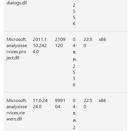
dialogs.dll
2
5
5
6
Microsoft.
2011.1
2109
0
22:5
x86
analysisse
10.242
120
4-
0
rvices.pro
4.0
ธ.
ject.dll
ค.
2
5
5
6
Microsoft.
11.0.24
9991
0
22:5
x86
analysisse
24.0
04
4-
0
rvices.vie
ธ.
wers.dll
ค.
2