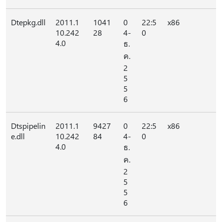
Dtepkg.dll
2011.1
1041
0
22:5
x86
10.242
28
4-
0
4.0
ธ.
ค.
2
5
5
6
Dtspipelin
2011.1
9427
0
22:5
x86
e.dll
10.242
84
4-
0
4.0
ธ.
ค.
2
5
5
6