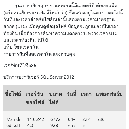
รุ่นภาษาอังกฤษของแพคเกจนี้มีแอตทริบิวต์ของแฟ้ม
(หรือคุณลักษณะแฟ้มที่ใหม่กว่า) ซึ่งแสดงอยู่ในตารางต่อไปนี้
วันที่และเวลาสำหรับไฟล์เหล่านี้แสดงตามเวลามาตรฐาน
สากล (UTC) เมื่อคุณดูข้อมูลไฟล์ ข้อมูลจะถูกแปลงเป็นเวลา
ท้องถิ่น เมื่อต้องการค้นหาความแตกต่างระหว่างเวลา UTC
และเวลาท้องถิ่น ให้ใช้
แท็บ
โซนเวลา
ใน
รายการ
วันที่และเวลา
ใน แผงควบคุม
เวอร์ชันที่ใช้ x86
บริการเบราว์เซอร์ SQL Server 2012
ชื่อไฟล์
เวอร์ชัน
ขนาด
วันที่
เวลา
แพลตฟอร์ม
ของไฟล์
ไฟล์
Msmdr
11.0.242
6772
04-
22:4
x86
edir.dll
4.0
928
5
ธ.ค.