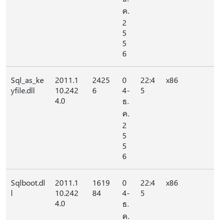
ค.
2
5
5
6
Sql_as_ke
2011.1
2425
0
22:4
x86
yfile.dll
10.242
6
4-
5
4.0
ธ.
ค.
2
5
5
6
Sqlboot.dl
2011.1
1619
0
22:4
x86
l
10.242
84
4-
5
4.0
ธ.
ค.