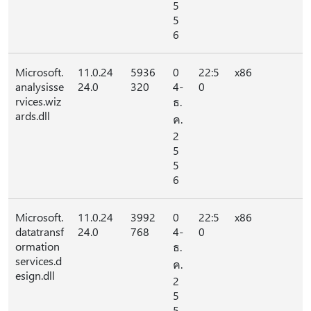
5
5
6
Microsoft.
11.0.24
5936
0
22:5
x86
analysisse
24.0
320
4-
0
rvices.wiz
ธ.
ards.dll
ค.
2
5
5
6
Microsoft.
11.0.24
3992
0
22:5
x86
datatransf
24.0
768
4-
0
ormation
ธ.
services.d
ค.
esign.dll
2
5
5