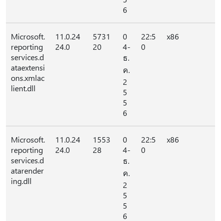
6
Microsoft.
11.0.24
5731
0
22:5
x86
reporting
24.0
20
4-
0
services.d
ธ.
ataextensi
ค.
ons.xmlac
2
lient.dll
5
5
6
Microsoft.
11.0.24
1553
0
22:5
x86
reporting
24.0
28
4-
0
services.d
ธ.
atarender
ค.
ing.dll
2
5
5
6