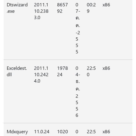
Dtswizard
2011.1
8657
0
00:2
x86
.exe
10.238
92
7-
9
3.0
ต.
ค.
-2
5
5
5
Exceldest.
2011.1
1978
0
22:5
x86
dll
10.242
24
4-
0
4.0
ธ.
ค.
2
5
5
6
Mdxquery
11.0.24
1020
0
22:5
x86