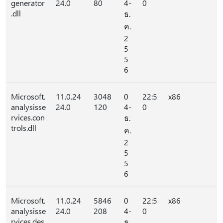
generator
24.0
80
4-
0
.dll
ธ.
ค.
2
5
5
6
Microsoft.
11.0.24
3048
0
22:5
x86
analysisse
24.0
120
4-
0
rvices.con
ธ.
trols.dll
ค.
2
5
5
6
Microsoft.
11.0.24
5846
0
22:5
x86
analysisse
24.0
208
4-
0
rvices.des
ธ.