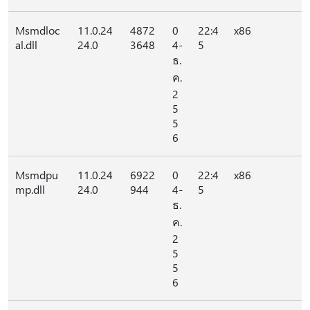
Msmdloc
11.0.24
4872
0
22:4
x86
al.dll
24.0
3648
4-
5
ธ.
ค.
2
5
5
6
Msmdpu
11.0.24
6922
0
22:4
x86
mp.dll
24.0
944
4-
5
ธ.
ค.
2
5
5
6