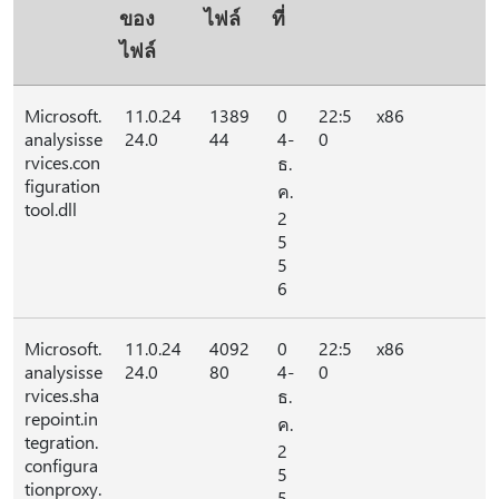
ของ
ไฟล์
ที่
ไฟล์
Microsoft.
11.0.24
1389
0
22:5
x86
analysisse
24.0
44
4-
0
rvices.con
ธ.
figuration
ค.
tool.dll
2
5
5
6
Microsoft.
11.0.24
4092
0
22:5
x86
analysisse
24.0
80
4-
0
rvices.sha
ธ.
repoint.in
ค.
tegration.
2
configura
5
tionproxy.
5