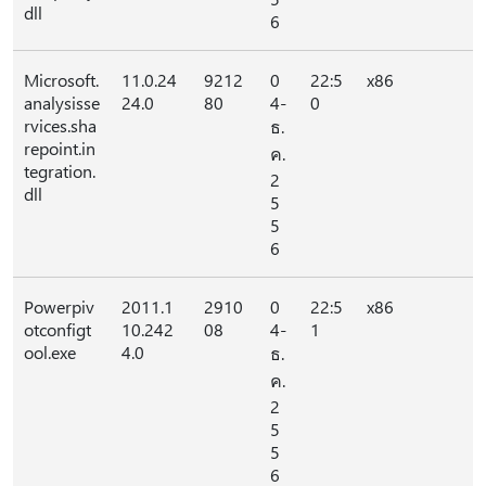
dll
6
Microsoft.
11.0.24
9212
0
22:5
x86
analysisse
24.0
80
4-
0
rvices.sha
ธ.
repoint.in
ค.
tegration.
2
dll
5
5
6
Powerpiv
2011.1
2910
0
22:5
x86
otconfigt
10.242
08
4-
1
ool.exe
4.0
ธ.
ค.
2
5
5
6