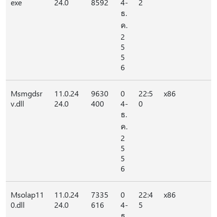
exe
24.0
8592
4-
2
ธ.
ค.
2
5
5
6
Msmgdsr
11.0.24
9630
0
22:5
x86
v.dll
24.0
400
4-
0
ธ.
ค.
2
5
5
6
Msolap11
11.0.24
7335
0
22:4
x86
0.dll
24.0
616
4-
5
ธ.