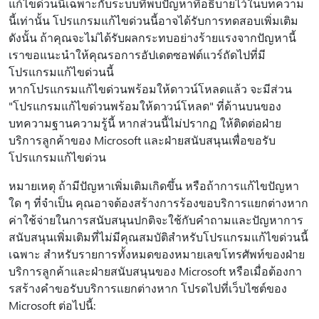
แก้ไขด่วนนี้เฉพาะกับระบบที่พบปัญหาที่อธิบายไว้ในบทความ
นี้เท่านั้น โปรแกรมแก้ไขด่วนนี้อาจได้รับการทดสอบเพิ่มเติม
ดังนั้น ถ้าคุณจะไม่ได้รับผลกระทบอย่างร้ายแรงจากปัญหานี้
เราขอแนะนําให้คุณรอการอัปเดตซอฟต์แวร์ถัดไปที่มี
โปรแกรมแก้ไขด่วนนี้
หากโปรแกรมแก้ไขด่วนพร้อมให้ดาวน์โหลดแล้ว จะมีส่วน
"โปรแกรมแก้ไขด่วนพร้อมให้ดาวน์โหลด" ที่ด้านบนของ
บทความฐานความรู้นี้ หากส่วนนี้ไม่ปรากฏ ให้ติดต่อฝ่าย
บริการลูกค้าของ Microsoft และฝ่ายสนับสนุนเพื่อขอรับ
โปรแกรมแก้ไขด่วน
หมายเหตุ ถ้ามีปัญหาเพิ่มเติมเกิดขึ้น หรือถ้าการแก้ไขปัญหา
ใด ๆ ที่จําเป็น คุณอาจต้องสร้างการร้องขอบริการแยกต่างหาก
ค่าใช้จ่ายในการสนับสนุนปกติจะใช้กับคําถามและปัญหาการ
สนับสนุนเพิ่มเติมที่ไม่มีคุณสมบัติสําหรับโปรแกรมแก้ไขด่วนนี้
เฉพาะ สําหรับรายการทั้งหมดของหมายเลขโทรศัพท์ของฝ่าย
บริการลูกค้าและฝ่ายสนับสนุนของ Microsoft หรือเมื่อต้องกา
รสร้างคําขอรับบริการแยกต่างหาก โปรดไปที่เว็บไซต์ของ
Microsoft ต่อไปนี้: