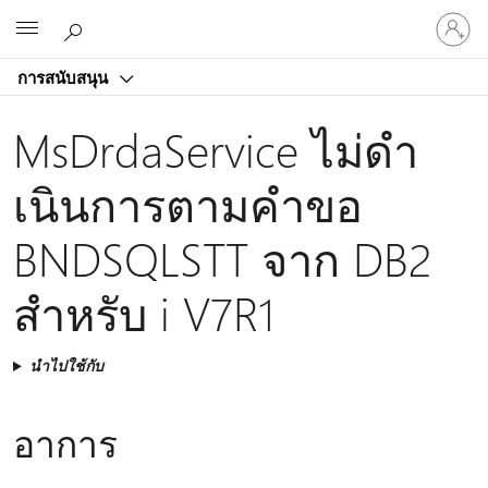
ลงชื่อ
Microsoft
เข้า
ใช้
การสนับสนุน
บัญชี
ของ
MsDrdaService ไม่ดํา
คุณ
เนินการตามคําขอ
BNDSQLSTT จาก DB2
สําหรับ i V7R1
นำไปใช้กับ
อาการ