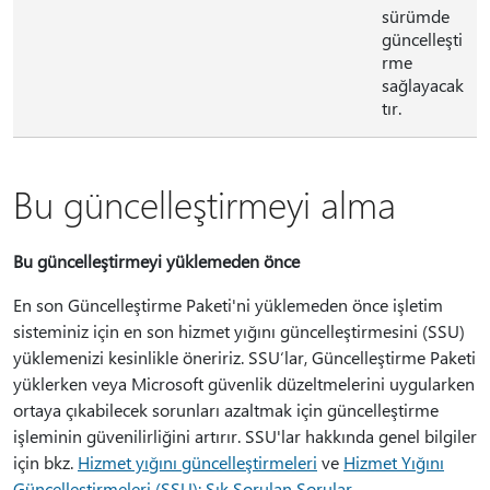
sürümde
güncelleşti
rme
sağlayacak
tır.
Bu güncelleştirmeyi alma
Bu güncelleştirmeyi yüklemeden önce
En son Güncelleştirme Paketi'ni yüklemeden önce işletim
sisteminiz için en son hizmet yığını güncelleştirmesini (SSU)
yüklemenizi kesinlikle öneririz. SSU‘lar, Güncelleştirme Paketi
yüklerken veya Microsoft güvenlik düzeltmelerini uygularken
ortaya çıkabilecek sorunları azaltmak için güncelleştirme
işleminin güvenilirliğini artırır. SSU'lar hakkında genel bilgiler
için bkz.
Hizmet yığını güncelleştirmeleri
ve
Hizmet Yığını
Güncelleştirmeleri (SSU): Sık Sorulan Sorular
.