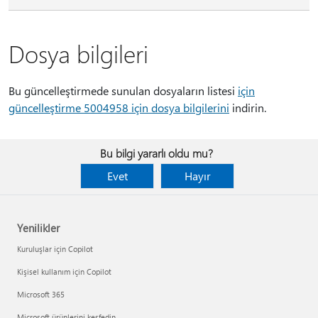
Dosya bilgileri
Bu güncelleştirmede sunulan dosyaların listesi
için
güncelleştirme 5004958 için dosya bilgilerini
indirin.
Bu bilgi yararlı oldu mu?
Evet
Hayır
Yenilikler
Kuruluşlar için Copilot
Kişisel kullanım için Copilot
Microsoft 365
Microsoft ürünlerini keşfedin