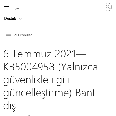
Hesabın
Microsoft
oturum
açın
Destek
İlgili konular
6 Temmuz 2021—
KB5004958 (Yalnızca
güvenlikle ilgili
güncelleştirme) Bant
dışı