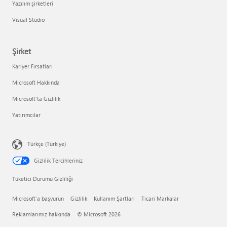
Yazılım şirketleri
Visual Studio
Şirket
Kariyer Fırsatları
Microsoft Hakkında
Microsoft'ta Gizlilik
Yatırımcılar
Türkçe (Türkiye)
Gizlilik Tercihleriniz
Tüketici Durumu Gizliliği
Microsoft'a başvurun
Gizlilik
Kullanım Şartları
Ticari Markalar
Reklamlarımız hakkında
© Microsoft 2026