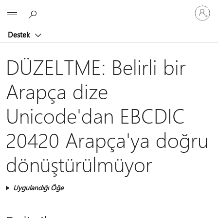
Hesabın
Microsoft
oturum
açın
Destek
DÜZELTME: Belirli bir
Arapça dize
Unicode'dan EBCDIC
20420 Arapça'ya doğru
dönüştürülmüyor
Uygulandığı Öğe