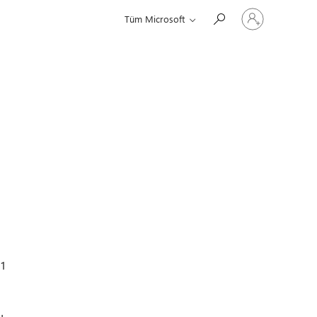
Hesabınızda
Tüm Microsoft
oturum
açın
.1
u