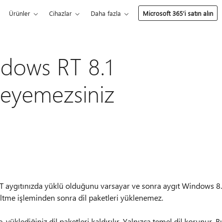
Ürünler
Cihazlar
Daha fazla
Microsoft 365’i satın alın
ndows RT 8.1
leyemezsiniz
RT aygıtınızda yüklü olduğunu varsayar ve sonra aygıt Windows 8
tme işleminden sonra dil paketleri yüklenemez.
üklediğiniz dil paketleri kaldırılır. Yalnızca temel dil korunur. B