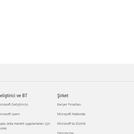
eliştirici ve BT
Şirket
crosoft Geliştiricisi
Kariyer Fırsatları
crosoft Learn
Microsoft Hakkında
pay zeka market uygulamaları için
Microsoft'ta Gizlilik
estek
Yatırımcılar