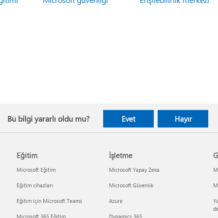
Bu bilgi yararlı oldu mu?
Evet
Hayır
Eğitim
İşletme
G
Microsoft Eğitim
Microsoft Yapay Zeka
Mi
Eğitim cihazları
Microsoft Güvenlik
Mi
Eğitim için Microsoft Teams
Azure
Ya
d
Microsoft 365 Eğitim
Dynamics 365