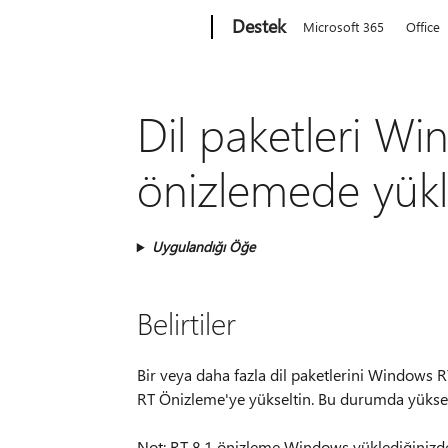
Microsoft
Destek
Microsoft 365
Office
Dil paketleri Wi
önizlemede yük
Uygulandığı Öğe
Belirtiler
Bir veya daha fazla dil paketlerini Windows 
RT Önizleme'ye yükseltin. Bu durumda yüksel
Not: RT 8.1 önizleme Windows yüklediğinizde, y