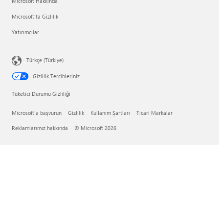
Microsoft Hakkında
Microsoft'ta Gizlilik
Yatırımcılar
Türkçe (Türkiye)
Gizlilik Tercihleriniz
Tüketici Durumu Gizliliği
Microsoft'a başvurun
Gizlilik
Kullanım Şartları
Ticari Markalar
Reklamlarımız hakkında
© Microsoft 2026