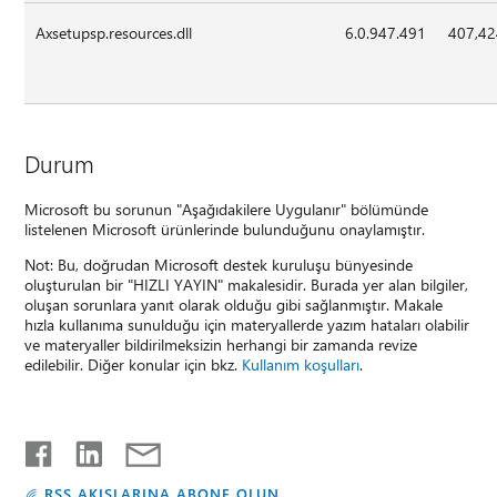
Axsetupsp.resources.dll
6.0.947.491
407,4
Durum
Microsoft bu sorunun "Aşağıdakilere Uygulanır" bölümünde
listelenen Microsoft ürünlerinde bulunduğunu onaylamıştır.
Not: Bu, doğrudan Microsoft destek kuruluşu bünyesinde
oluşturulan bir "HIZLI YAYIN" makalesidir. Burada yer alan bilgiler,
oluşan sorunlara yanıt olarak olduğu gibi sağlanmıştır. Makale
hızla kullanıma sunulduğu için materyallerde yazım hataları olabilir
ve materyaller bildirilmeksizin herhangi bir zamanda revize
edilebilir. Diğer konular için bkz.
Kullanım koşulları
.
RSS AKIŞLARINA ABONE OLUN