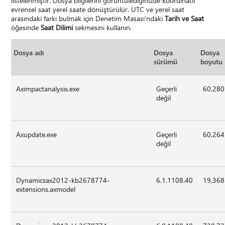
listelenmiştir. Dosya bilgilerini görüntülediğinizde koordinatlı
evrensel saat yerel saate dönüştürülür. UTC ve yerel saat
arasındaki farkı bulmak için Denetim Masası'ndaki
Tarih ve Saat
öğesinde
Saat Dilimi
sekmesini kullanın.
Dosya adı
Dosya
Dosya
sürümü
boyutu
Aximpactanalysis.exe
Geçerli
60,280
değil
Axupdate.exe
Geçerli
60,264
değil
Dynamicsax2012-kb2678774-
6.1.1108.40
19,368
extensions.axmodel