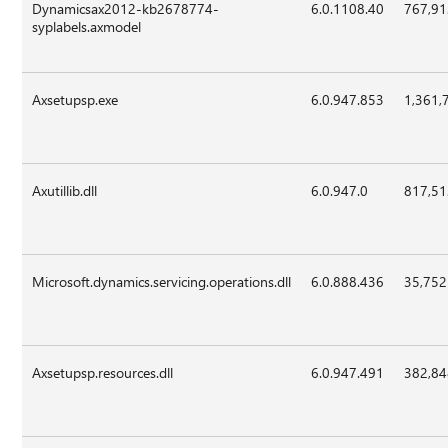
Dynamicsax2012-kb2678774-
6.0.1108.40
767,9
syplabels.axmodel
Axsetupsp.exe
6.0.947.853
1,361,
Axutillib.dll
6.0.947.0
817,5
Microsoft.dynamics.servicing.operations.dll
6.0.888.436
35,752
Axsetupsp.resources.dll
6.0.947.491
382,8