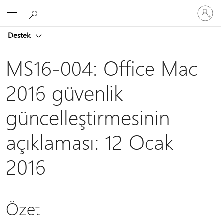
Hesabın
Microsoft
oturum
açın
Destek
MS16-004: Office Mac
2016 güvenlik
güncelleştirmesinin
açıklaması: 12 Ocak
2016
Özet