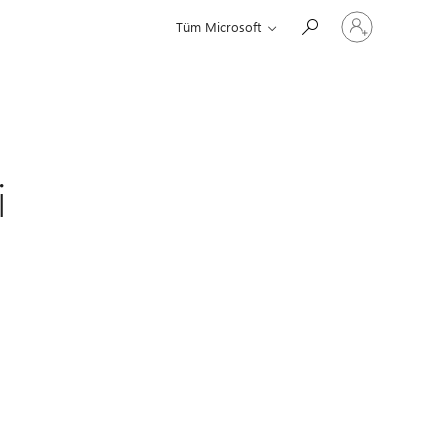
Hesabınızda
Tüm Microsoft
oturum
açın
i