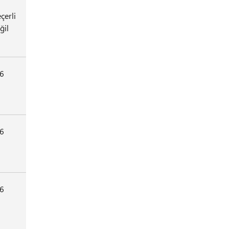
çerli
ğil
6
6
6