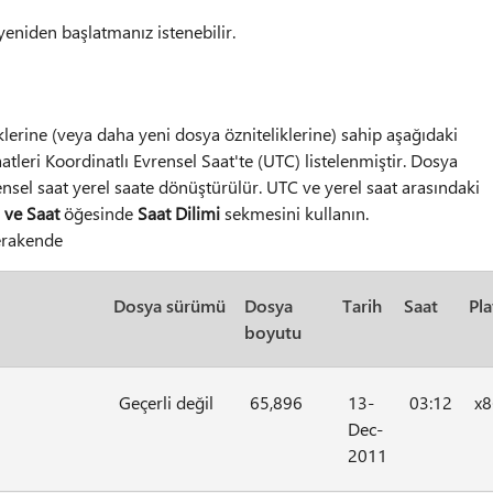
yeniden başlatmanız istenebilir.
erine (veya daha yeni dosya özniteliklerine) sahip aşağıdaki
saatleri Koordinatlı Evrensel Saat'te (UTC) listelenmiştir. Dosya
ensel saat yerel saate dönüştürülür. UTC ve yerel saat arasındaki
 ve Saat
öğesinde
Saat Dilimi
sekmesini kullanın.
erakende
Dosya sürümü
Dosya
Tarih
Saat
Pl
boyutu
Geçerli değil
65,896
13-
03:12
x8
Dec-
2011