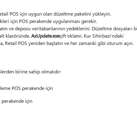
ail POS için uygun olan düzeltme paketini yükleyin.
leri için POS perakende uygulanması gerekir.
ın ve deposu veritabanlarının yedeklerini. Düzeltme dosyaları b
alt klasöründe,
AxUpdate.exe
çift tıklatın. Kur Sihirbazı'ndaki
, Retail POS yeniden başlatın ve her zamanki gibi oturum açın.
erden birine sahip olmalıdır:
leme POS perakende için
perakende için