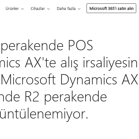
Ürünler
Cihazlar
Daha fazla
Microsoft 365’i satın alın
at perakende POS
s AX'te alış irsaliyesin
in Microsoft Dynamics AX
nde R2 perakende
üntülenemiyor.