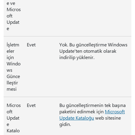
e ve
Micros
oft
Updat
e
İşletm
Evet
Yok. Bu güncelleştirme Windows
eler
Update'ten otomatik olarak
için
indirilip yüklenir.
Windo
ws
Günce
lleştir
mesi
Micros
Evet
Bu güncelleştirmenin tek başına
oft
paketini edinmek için
Microsoft
Updat
Update Kataloğu
web sitesine
e
gidin.
Katalo