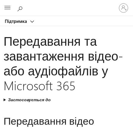
Увійдіть
Microsoft
у
свій
Підтримка
обліков
запис
Передавання та
завантаження відео-
або аудіофайлів у
Microsoft 365
Застосовується до
Передавання відео