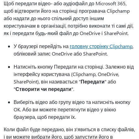
Щоб передати відео- або аудіофайл до Microsoft 365,
щоб відтворити його на сторінці програвача Clipchamp
або надати до нього спільний доступ іншим
користувачам в організації, потрібно виконати ті самі дії,
як і передати будь-який файл до OneDrive і SharePoint.
У браузері перейдіть на
головну сторінку Clipchamp
,
обліковий запис OneDrive або SharePoint.
Натисніть кнопку Передати на сторінці. Залежно від
інтерфейсу користувача (Clipchamp, OneDrive,
SharePoint), він називається "
Передати
" або
"
Створити чи передати
".
Виберіть відео або групу відео та натисніть кнопку
OK. Або ви можете перетягнути відео у вікно
браузера, щоб передати їх.
Коли файл буде передано, він з'явиться в списку файлів,
і ви можете вибрати його, щоб запустити його в