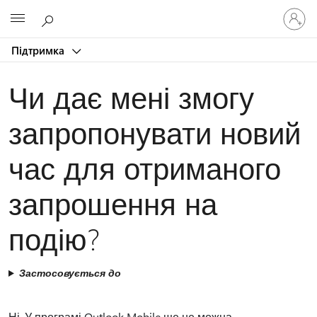
Увійдіть
Microsoft
у
свій
Підтримка
обліков
запис
Чи дає мені змогу
запропонувати новий
час для отриманого
запрошення на
подію?
Застосовується до
Ні. У програмі Outlook Mobile ще не можна