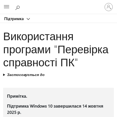
Увійдіть
Microsoft
у
свій
Підтримка
обліков
запис
Використання
програми "Перевірка
справності ПК"
Застосовується до
Примітка.
Підтримка Windows 10 завершилася 14 жовтня
2025 р.