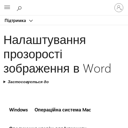
Увійдіть
Microsoft
у
свій
Підтримка
обліков
запис
Налаштування
прозорості
зображення в Word
Застосовується до
Windows
Операційна система Mac