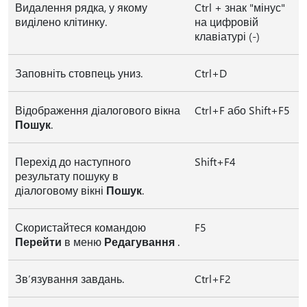
Видалення рядка, у якому
Ctrl + знак "мінус"
виділено клітинку.
на цифровій
клавіатурі (-)
Заповніть стовпець униз.
Ctrl+D
Відображення діалогового вікна
Ctrl+F або Shift+F5
Пошук
.
Перехід до наступного
Shift+F4
результату пошуку в
діалоговому вікні
Пошук
.
Скористайтеся командою
F5
Перейти
в меню
Редагування
.
Зв’язування завдань.
Ctrl+F2