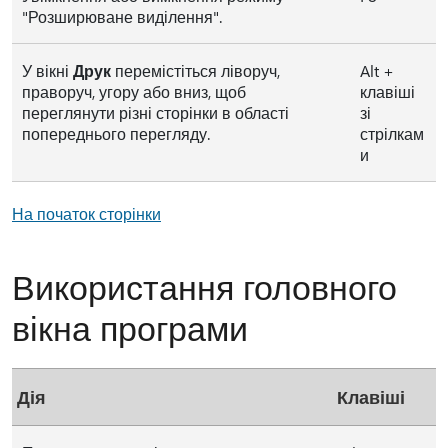
"Розширюване виділення".
У вікні
Друк
перемістіться ліворуч,
Alt +
праворуч, угору або вниз, щоб
клавіші
переглянути різні сторінки в області
зі
попереднього перегляду.
стрілкам
и
На початок сторінки
Використання головного
вікна програми
Дія
Клавіші