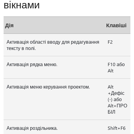
вікнами
Дія
Клавіші
Активація області вводу для редагування
F2
тексту в полі.
Активація рядка меню.
F10 або
Alt
Активація меню керування проектом.
Alt
+Дефіс
(-) або
Alt+ПРО
БІЛ
Активація роздільника.
Shift+F6