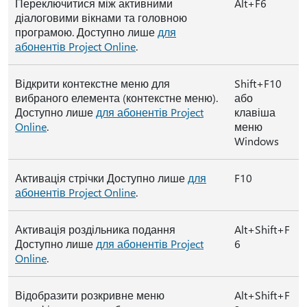
Переключитися між активними
Alt+F6
діалоговими вікнами та головною
програмою. Доступно лише
для
абонентів Project Online
.
Відкрити контекстне меню для
Shift+F10
вибраного елемента (контекстне меню).
або
Доступно лише
для абонентів Project
клавіша
Online
.
меню
Windows
Активація стрічки Доступно лише
для
F10
абонентів Project Online
.
Активація роздільника подання
Alt+Shift+F
Доступно лише
для абонентів Project
6
Online
.
Відобразити розкривне меню
Alt+Shift+F