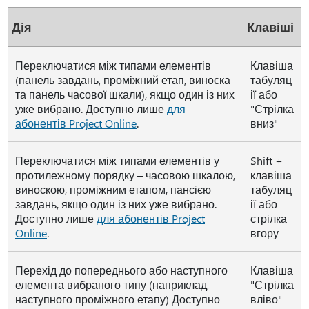
Дія
Клавіші
Переключатися між типами елементів
Клавіша
(панель завдань, проміжний етап, виноска
табуляц
та панель часової шкали), якщо один із них
ії або
уже вибрано. Доступно лише
для
"Стрілка
абонентів Project Online
.
вниз"
Переключатися між типами елементів у
Shift +
протилежному порядку – часовою шкалою,
клавіша
виноскою, проміжним етапом, пансією
табуляц
завдань, якщо один із них уже вибрано.
ії або
Доступно лише
для абонентів Project
стрілка
Online
.
вгору
Перехід до попереднього або наступного
Клавіша
елемента вибраного типу (наприклад,
"Стрілка
наступного проміжного етапу) Доступно
вліво"