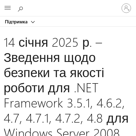
Увійдіть
Microsoft
у
свій
Підтримка
обліков
запис
14 січня 2025 р. –
Зведення щодо
безпеки та якості
роботи для .NET
Framework 3.5.1, 4.6.2,
4.7, 4.7.1, 4.7.2, 4.8 для
Windows Server 2008