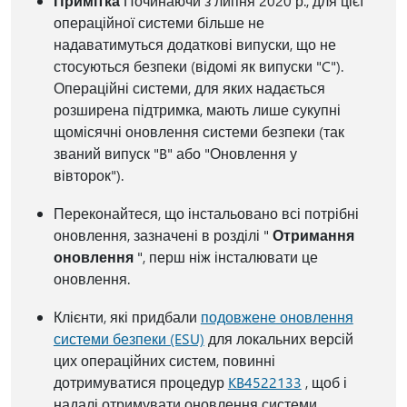
Примітка
Починаючи з липня 2020 р., для цієї
операційної системи більше не
надаватимуться додаткові випуски, що не
стосуються безпеки (відомі як випуски "C").
Операційні системи, для яких надається
розширена підтримка, мають лише сукупні
щомісячні оновлення системи безпеки (так
званий випуск "B" або "Оновлення у
вівторок").
Переконайтеся, що інстальовано всі потрібні
оновлення, зазначені в розділі "
Отримання
оновлення
", перш ніж інсталювати це
оновлення.
Клієнти, які придбали
подовжене оновлення
системи безпеки (ESU)
для локальних версій
цих операційних систем, повинні
дотримуватися процедур
KB4522133
, щоб і
надалі отримувати оновлення системи