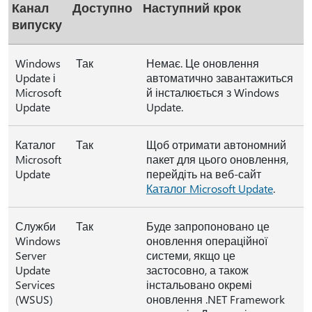
Канал
Доступно
Наступний крок
випуску
Windows
Так
Немає. Це оновлення
Update і
автоматично завантажиться
Microsoft
й інсталюється з Windows
Update
Update.
Каталог
Так
Щоб отримати автономний
Microsoft
пакет для цього оновлення,
Update
перейдіть на веб-сайт
Каталог Microsoft Update
.
Служби
Так
Буде запропоновано це
Windows
оновлення операційної
Server
системи, якщо це
Update
застосовно, а також
Services
інстальовано окремі
(WSUS)
оновлення .NET Framework