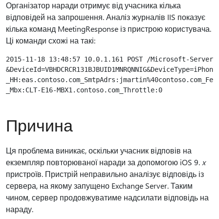
Організатор наради отримує від учасника кілька
відповідей на запрошення. Аналіз журналів IIS показує
кілька команд MeetingResponse із пристрою користувача.
Ці команди схожі на такі:
2015-11-18 13:48:57 10.0.1.161 POST /Microsoft-Server-A
&DeviceId=VBHDCRCR131BJBUID1MNRQNNIG&DeviceType=iPhone
_HH:eas.contoso.com_SmtpAdrs:jmartin%40contoso.com_Fet:
Причина
Ця проблема виникає, оскільки учасник відповів на
екземпляр повторюваної наради за допомогою iOS 9.
x
пристроїв. Пристрій неправильно аналізує відповідь із
сервера, на якому запущено Exchange Server. Таким
чином, сервер продовжуватиме надсилати відповідь на
нараду.