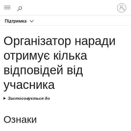
Увійдіть
Microsoft
у
свій
Підтримка
обліков
запис
Організатор наради
отримує кілька
відповідей від
учасника
Застосовується до
Ознаки