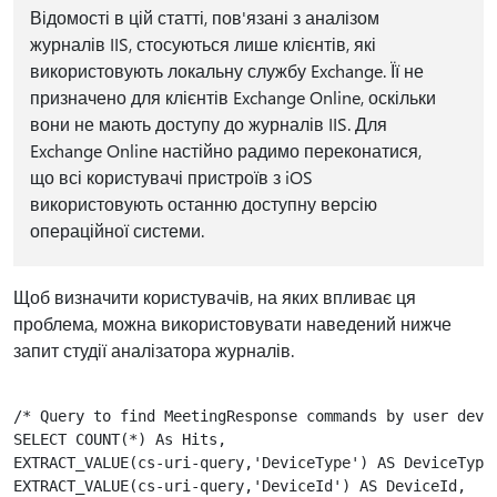
Відомості в цій статті, пов'язані з аналізом
журналів IIS, стосуються лише клієнтів, які
використовують локальну службу Exchange. Її не
призначено для клієнтів Exchange Online, оскільки
вони не мають доступу до журналів IIS. Для
Exchange Online настійно радимо переконатися,
що всі користувачі пристроїв з iOS
використовують останню доступну версію
операційної системи.
Щоб визначити користувачів, на яких впливає ця
проблема, можна використовувати наведений нижче
запит студії аналізатора журналів.
/* Query to find MeetingResponse commands by user devic
SELECT COUNT(*) As Hits,

EXTRACT_VALUE(cs-uri-query,'DeviceType') AS DeviceType,
EXTRACT_VALUE(cs-uri-query,'DeviceId') AS DeviceId,
