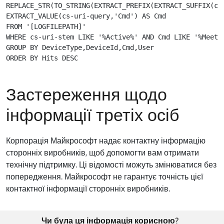
REPLACE_STR(TO_STRING(EXTRACT_PREFIX(EXTRACT_SUFFIX(cs
EXTRACT_VALUE(cs-uri-query,'Cmd') AS Cmd

FROM '[LOGFILEPATH]' 

WHERE cs-uri-stem LIKE '%Active%' AND Cmd LIKE '%Meetin
GROUP BY DeviceType,DeviceId,Cmd,User

Застереження щодо
інформації третіх осіб
Корпорація Майкрософт надає контактну інформацію
сторонніх виробників, щоб допомогти вам отримати
технічну підтримку. Ці відомості можуть змінюватися без
попередження. Майкрософт не гарантує точність цієї
контактної інформації сторонніх виробників.
Чи була ця інформація корисною?