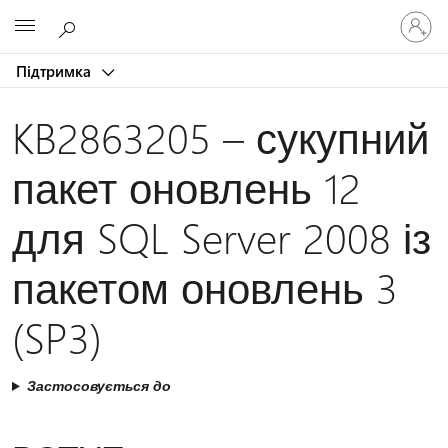
Увійдіть
Microsoft
у
свій
Підтримка
обліков
запис
KB2863205 – сукупний
пакет оновлень 12
для SQL Server 2008 із
пакетом оновлень 3
(SP3)
Застосовується до