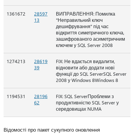
1361672
28597
ВИПРАВЛЕННЯ: Помилка
13
"Неправильний ключ
дешифрування" під час
відкриття симетричного ключа,
зашифрованого асиметричним
ключем у SQL Server 2008
1274213
28619
FIX: Не вдається видалити,
39
відновити або додати нові
функції до SQL ServerSQL Server
2008 у Windows 8Windows 8
1194531
28196
FIX: SQL ServerПроблеми з
62
продуктивністю SQL Server у
середовищах NUMA
Відомості про пакет сукупного оновлення