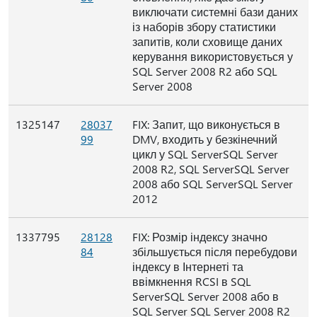
виключати системні бази даних
із наборів збору статистики
запитів, коли сховище даних
керування використовується у
SQL Server 2008 R2 або SQL
Server 2008
1325147
28037
FIX: Запит, що виконується в
99
DMV, входить у безкінечний
цикл у SQL ServerSQL Server
2008 R2, SQL ServerSQL Server
2008 або SQL ServerSQL Server
2012
1337795
28128
FIX: Розмір індексу значно
84
збільшується після перебудови
індексу в Інтернеті та
ввімкнення RCSI в SQL
ServerSQL Server 2008 або в
SQL Server SQL Server 2008 R2