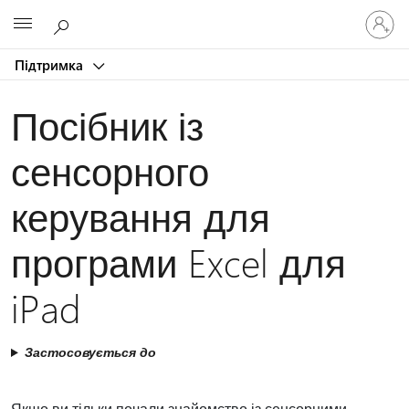
Увійдіть
Microsoft
у
свій
Підтримка
обліков
запис
Посібник із
сенсорного
керування для
програми Excel для
iPad
Застосовується до
Якщо ви тільки почали знайомство із сенсорними