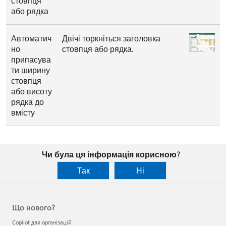
стовпця
або рядка
Автоматич
Двічі торкніться заголовка
но
стовпця або рядка.
припасува
ти ширину
стовпця
або висоту
рядка до
вмісту
Чи була ця інформація корисною?
Так
Ні
Що нового?
Copilot для організацій