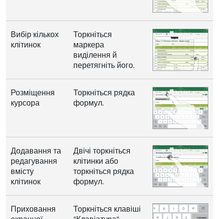
Вибір кількох
Торкніться
клітинок
маркера
виділення й
перетягніть його.
Розміщення
Торкніться рядка
курсора
формул.
Додавання та
Двічі торкніться
редагування
клітинки або
вмісту
торкніться рядка
клітинок
формул.
Приховання
Торкніться клавіші
екранної
"Клавіатура".