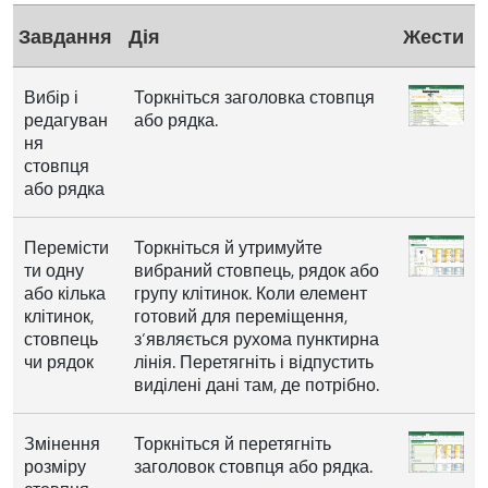
Завдання
Дія
Жести
Вибір і
Торкніться заголовка стовпця
редагуван
або рядка.
ня
стовпця
або рядка
Перемісти
Торкніться й утримуйте
ти одну
вибраний стовпець, рядок або
або кілька
групу клітинок. Коли елемент
клітинок,
готовий для переміщення,
стовпець
з’являється рухома пунктирна
чи рядок
лінія. Перетягніть і відпустить
виділені дані там, де потрібно.
Змінення
Торкніться й перетягніть
розміру
заголовок стовпця або рядка.