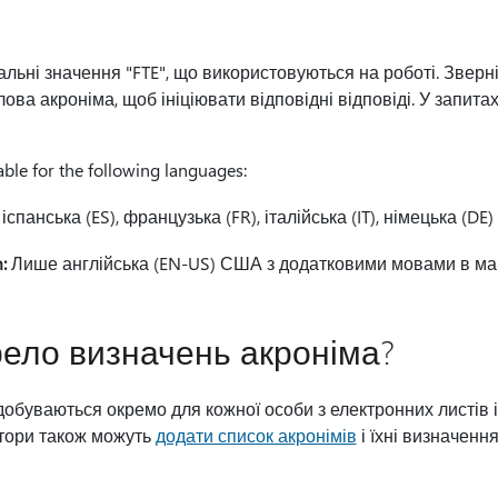
альні значення "FTE", що використовуються на роботі. Зверні
лова акроніма, щоб ініціювати відповідні відповіді. У запита
able for the following languages:
іспанська (ES), французька (FR), італійська (IT), німецька (DE)
:
Лише англійська (EN-US) США з додатковими мовами в м
ело визначень акроніма?
обуваються окремо для кожної особи з електронних листів і
атори також можуть
додати список акронімів
і їхні визначення