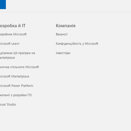
озробка й ІТ
Компанія
озробник Microsoft
Вакансії
crosoft Learn
Конфіденційність у Microsoft
ідтримка ШІ-програм на
Інвестори
arketplace
хнічна спільнота Microsoft
icrosoft Marketplace
crosoft Power Platform
омпанії з розробки ПЗ
sual Studio