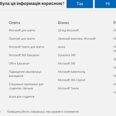
 була ця інформація корисною?
Так
Ні
Освіта
Бізнес
Р
Microsoft для освіти
ШІ від Microsoft
Р
Пристрої для освіти
Захисний комплекс Microsoft
Mi
Microsoft Teams для освіти
Azure
П
M
Microsoft 365 Education
Dynamics 365
Те
Office Education
Microsoft 365
M
Підвищення кваліфікації
Microsoft Advertising
викладачів
Mi
Microsoft 365 Copilot
Спеціальні пропозиції для
К
студентів і батьків
Microsoft Teams
Vi
Azure для студентів
і
Конфіденційність інформації про здоров’я споживачів