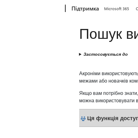
Microsoft
Підтримка
Microsoft 365
O
Пошук в
Застосовується до
Акроніми використовуютьс
межами або новачків комп
Якщо вам потрібно знати,
можна використовувати в B
Ця функція досту