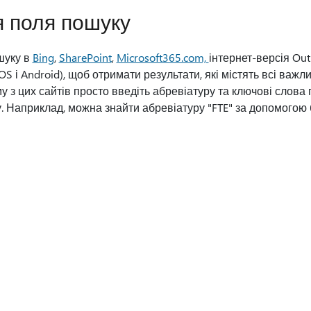
 поля пошуку
шуку в
Bing
,
SharePoint
,
Microsoft365.com,
інтернет-версія Out
iOS і Android), щоб отримати результати, які містять всі важл
у з цих сайтів просто введіть абревіатуру та ключові слова
. Наприклад, можна знайти абревіатуру "FTE" за допомогою б