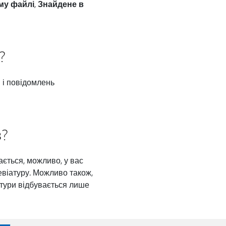
му файлі
,
Знайдене в
?
 і повідомлень
в?
ється, можливо, у вас
віатуру. Можливо також,
тури відбувається лише