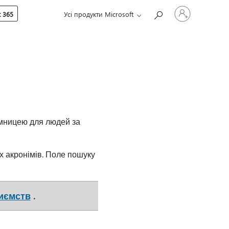
Увійдіть
 365
Усі продукти Microsoft
у
свій
обліковий
запис
аємницею для людей за
х акронімів. Поле пошуку
риємств
.