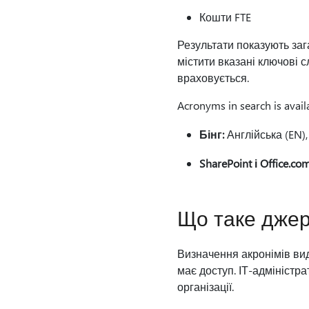
Кошти FTE
Результати показують заг
містити вказані ключові с
враховується.
Acronyms in search is avail
Бінг:
Англійська (EN), 
SharePoint і Office.com
Що таке джер
Визначення акронімів вид
має доступ. ІТ-адміністр
організації.