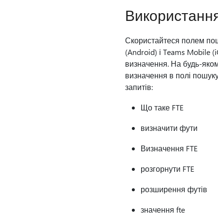
Використання
Скористайтеся полем по
(Android) і Teams Mobile (
визначення. На будь-яком
визначення в полі пошуку
запитів:
Що таке FTE
визначити фути
Визначення FTE
розгорнути FTE
розширення футів
значення fte