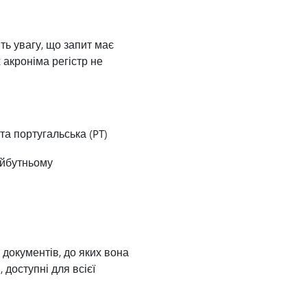
ть увагу, що запит має
х акроніма регістр не
 та португальська (PT)
айбутньому
 документів, до яких вона
, доступні для всієї