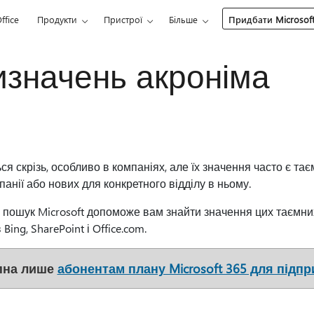
ffice
Продукти
Пристрої
Більше
Придбати Microsoft
изначень акроніма
я скрізь, особливо в компаніях, але їх значення часто є т
анії або нових для конкретного відділу в ньому.
 пошук Microsoft допоможе вам знайти значення цих таємни
ing, SharePoint і Office.com.
пна лише
абонентам плану Microsoft 365 для підп