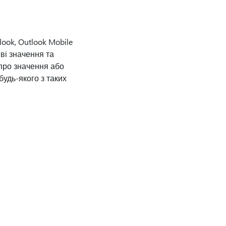
look, Outlook Mobile
иві значення та
 про значення або
удь-якого з таких