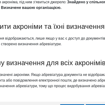
акроніма, під ним з'явиться джерело:
Знайдено у спільно
о
Визначене вашою організацією.
ити акроніми та їхні визначення
ння відображаються, лише якщо у вас є доступ до документів
х створено визначення абревіатури.
у визначення для всіх акронімі
начені акроніми. Якщо абревіатура документа не відобража
нта або повідомлення електронної пошти, де визначено абре
начення абревіатури, тому що процес видобування абревіа