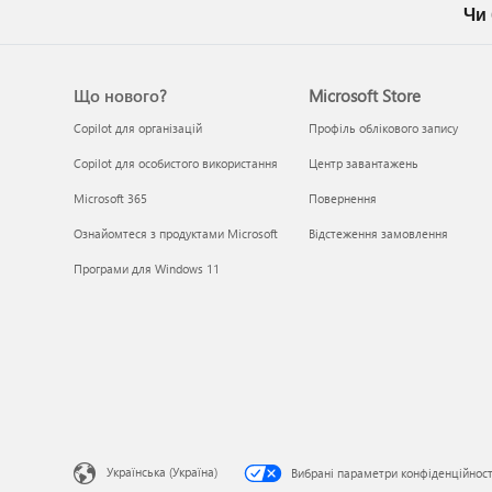
Чи
Що нового?
Microsoft Store
Copilot для організацій
Профіль облікового запису
Copilot для особистого використання
Центр завантажень
Microsoft 365
Повернення
Ознайомтеся з продуктами Microsoft
Відстеження замовлення
Програми для Windows 11
Українська (Україна)
Вибрані параметри конфіденційност