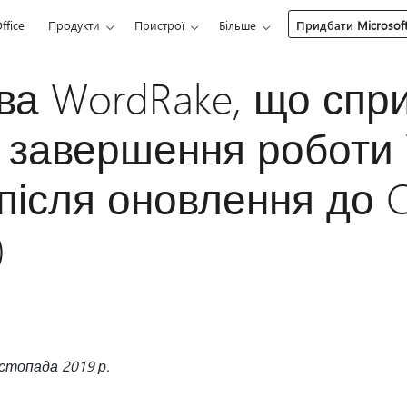
ffice
Продукти
Пристрої
Більше
Придбати Microsoft
ва WordRake, що спр
е завершення роботи
після оновлення до Ca
)
стопада 2019 р.