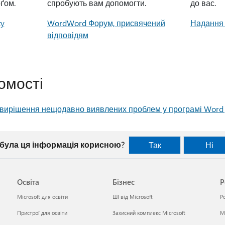
ґом.
спробують вам допомогти.
до вас.
y
WordWord Форум, присвячений
Надання 
відповідям
омості
 вирішення нещодавно виявлених проблем у програмі Word
 була ця інформація корисною?
Так
Ні
Освіта
Бізнес
Р
Microsoft для освіти
ШІ від Microsoft
Р
Пристрої для освіти
Захисний комплекс Microsoft
Mi