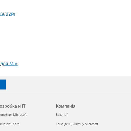
відгуку
 для Mac
озробка й ІТ
Компанія
озробник Microsoft
Вакансії
crosoft Learn
Конфіденційність у Microsoft