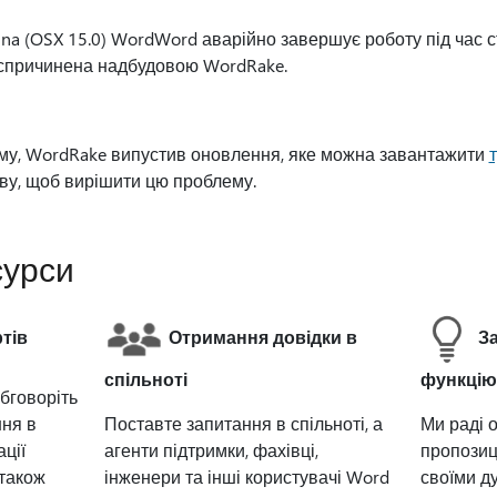
ina (OSX 15.0) WordWord аварійно завершує роботу під час 
 спричинена надбудовою WordRake.
у, WordRake випустив оновлення, яке можна завантажити
т
ву, щоб вирішити цю проблему.
сурси
тів
Отримання довідки в
З
спільноті
функцію
обговоріть
ння в
Поставте запитання в спільноті, а
Ми раді 
ції
агенти підтримки, фахівці,
пропозиці
 також
інженери та інші користувачі Word
своїми д