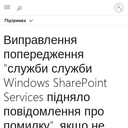
Увійдіть
Microsoft
у
свій
Підтримка
обліков
запис
Виправлення
попередження
"служби служби
Windows SharePoint
Services підняло
повідомлення про
помилку", якщо не