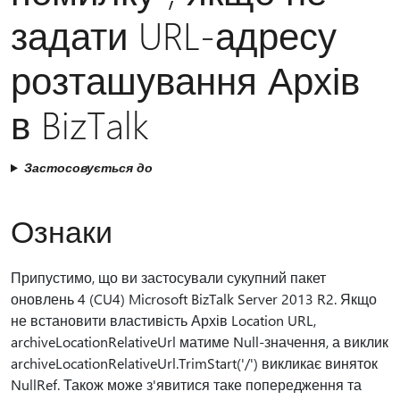
задати URL-адресу
розташування Архів
в BizTalk
Застосовується до
Ознаки
Припустимо, що ви застосували сукупний пакет
оновлень 4 (CU4) Microsoft BizTalk Server 2013 R2. Якщо
не встановити властивість Архів Location URL,
archiveLocationRelativeUrl матиме Null-значення, а виклик
archiveLocationRelativeUrl.TrimStart('/') викликає виняток
NullRef. Також може з'явитися таке попередження та