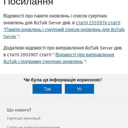
Посилання
Відомості про пакети оновлень і список сукупних
оновлень для BizTalk Server див. в
статті 2555976 статті
"Пакети оновлень і сукупний список оновлень для BizTalk
Server
".
Додаткові відомості про виправлення BizTalk Server див.
в статті 2003907 статті "
Відомості про виправлення
BizTalk і підтримку сукупних оновлень
".
Чи була ця інформація корисною?
Так
Ні
Що нового?
Copilot для організацій
Copilot для особистого використання