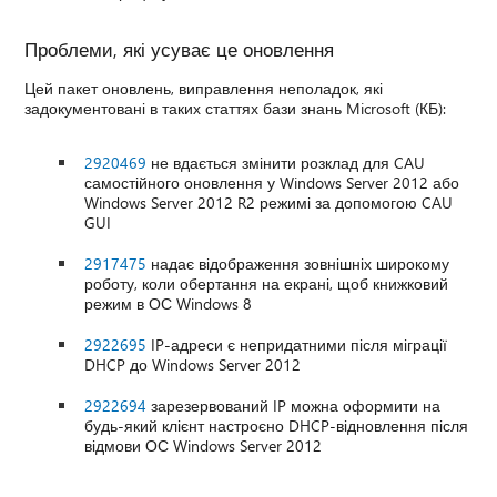
Проблеми, які усуває це оновлення
Цей пакет оновлень, виправлення неполадок, які
задокументовані в таких статтях бази знань Microsoft (КБ):
2920469
не вдається змінити розклад для CAU
самостійного оновлення у Windows Server 2012 або
Windows Server 2012 R2 режимі за допомогою CAU
GUI
2917475
надає відображення зовнішніх широкому
роботу, коли обертання на екрані, щоб книжковий
режим в ОС Windows 8
2922695
IP-адреси є непридатними після міграції
DHCP до Windows Server 2012
2922694
зарезервований IP можна оформити на
будь-який клієнт настроєно DHCP-відновлення після
відмови ОС Windows Server 2012