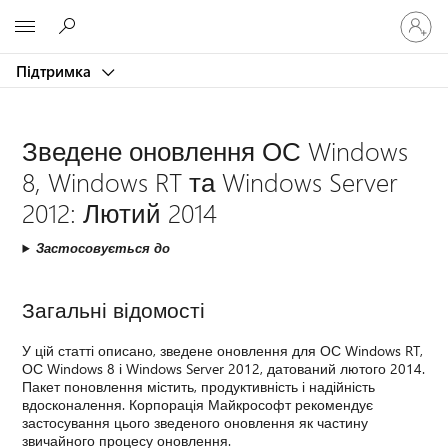
Увійдіть
Microsoft
у
свій
Підтримка
обліков
запис
Зведене оновлення ОС Windows
8, Windows RT та Windows Server
2012: Лютий 2014
Застосовується до
Загальні відомості
У цій статті описано, зведене оновлення для ОС Windows RT,
ОС Windows 8 і Windows Server 2012, датований лютого 2014.
Пакет поновлення містить, продуктивність і надійність
вдосконалення. Корпорація Майкрософт рекомендує
застосування цього зведеного оновлення як частину
звичайного процесу оновлення.