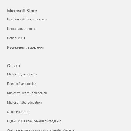
Microsoft Store
Профіль облікового запису
Центр завантажень
Повернення
Відстеження замовлення
Освіта
Microsoft для освіти
Пристрої для освіти
Microsoft Teams для освіти
Microsoft 365 Education
Office Education
Підвищення кваліфікації викладачів
Спеціальні пропозиції для студентів і батьків