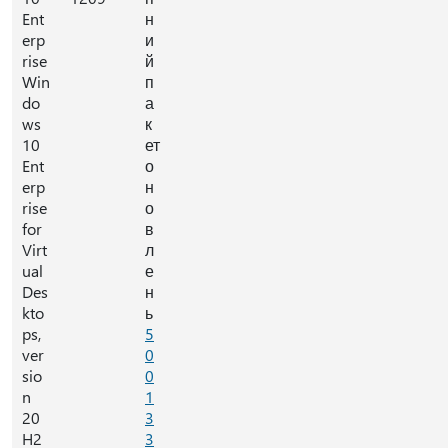
Ent
н
erp
и
rise
й
Win
п
do
а
ws
к
10
ет
Ent
о
erp
н
rise
о
for
в
Virt
л
ual
е
Des
н
kto
ь
ps,
5
ver
0
sio
0
n
1
20
3
H2
3