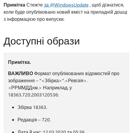
Примітка
Стежте
за @WindowsUpdate
, щоб дізнатися,
коли буде опубліковано новий вміст на приладній дошці
з інформацією про випуски.
Доступні образи
Примітка.
ВАЖЛИВО
Формат опублікованих відомостей про
зображення – "<Збірка>".<Ревізія>.
<РРММДДхм.> Наприклад, у
18363.720.2003120536:
Збірка 18363.
Редакція – 720.
Дата й час: 12.03.2020 та 05:36.