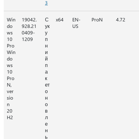
3
Win
19042.
С
x64
EN-
ProN
4.72
do
928.21
ук
US
ws
0409-
у
10
1209
п
Pro
н
Win
и
do
й
ws
п
10
а
Pro
к
N,
ет
ver
о
sio
н
n
о
20
в
H2
л
е
н
ь