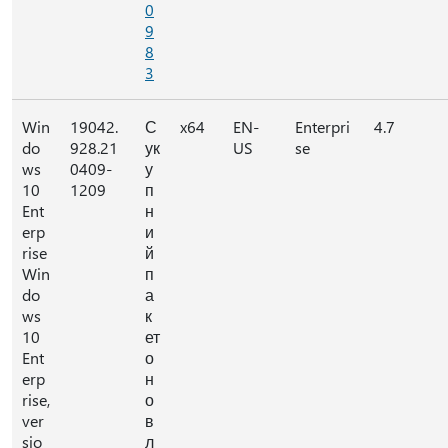
0
9
8
3
Win
19042.
С
x64
EN-
Enterpri
4.7
do
928.21
ук
US
se
ws
0409-
у
10
1209
п
Ent
н
erp
и
rise
й
Win
п
do
а
ws
к
10
ет
Ent
о
erp
н
rise,
о
ver
в
sio
л