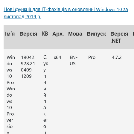
Нові функції для ІТ-фахівців в оновленні Windows 10 за
листопад 2019 р.
Ім’я
Версія
KB
Арх.
Мова
Випуск
Версія
.NET
Win
19042.
С
x64
EN-
Pro
4.7.2
do
928.21
ук
US
ws
0409-
у
10
1209
п
Pro
н
Win
и
do
й
ws
п
10
а
Pro,
к
ver
ет
sio
о
n
н