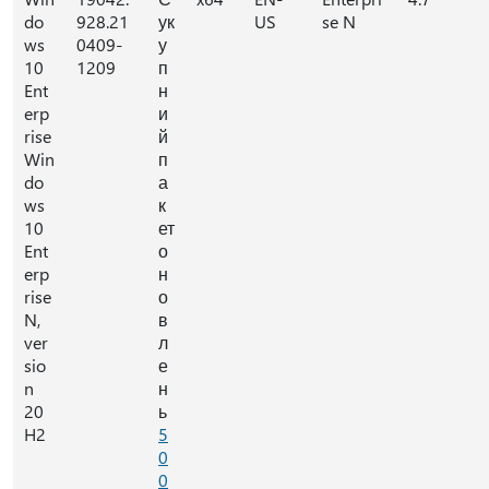
do
928.21
ук
US
se N
ws
0409-
у
10
1209
п
Ent
н
erp
и
rise
й
Win
п
do
а
ws
к
10
ет
Ent
о
erp
н
rise
о
N,
в
ver
л
sio
е
n
н
20
ь
H2
5
0
0