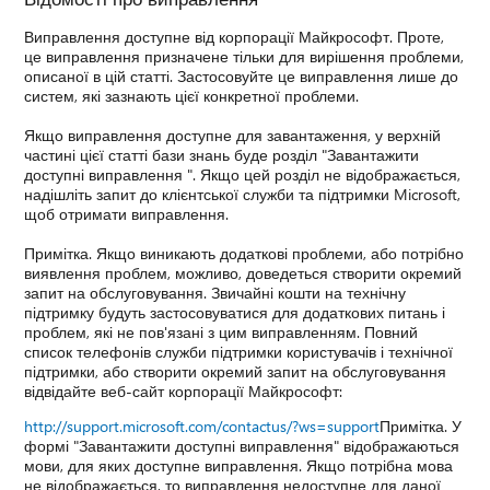
Виправлення доступне від корпорації Майкрософт. Проте,
це виправлення призначене тільки для вирішення проблеми,
описаної в цій статті. Застосовуйте це виправлення лише до
систем, які зазнають цієї конкретної проблеми.
Якщо виправлення доступне для завантаження, у верхній
частині цієї статті бази знань буде розділ "Завантажити
доступні виправлення ". Якщо цей розділ не відображається,
надішліть запит до клієнтської служби та підтримки Microsoft,
щоб отримати виправлення.
Примітка. Якщо виникають додаткові проблеми, або потрібно
виявлення проблем, можливо, доведеться створити окремий
запит на обслуговування. Звичайні кошти на технічну
підтримку будуть застосовуватися для додаткових питань і
проблем, які не пов'язані з цим виправленням. Повний
список телефонів служби підтримки користувачів і технічної
підтримки, або створити окремий запит на обслуговування
відвідайте веб-сайт корпорації Майкрософт:
http://support.microsoft.com/contactus/?ws=support
Примітка. У
формі "Завантажити доступні виправлення" відображаються
мови, для яких доступне виправлення. Якщо потрібна мова
не відображається, то виправлення недоступне для даної