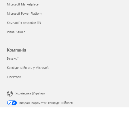
Microsoft Marketplace
Microsoft Power Platform
Компанії з розробки ПЗ
Visual Studio
Компанія
Вакансії
Конфіденційність у Microsoft
Інвестори
Українська (Україна)
Вибрані параметри конфіденційності
Конфіденційність інформації про здоров’я споживачів
Звернутися до корпорації Microsoft
Конфіденційність